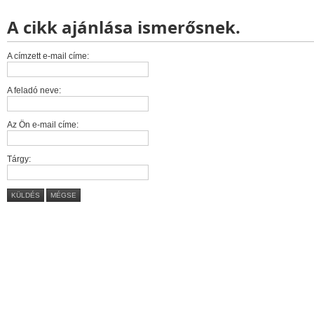
A cikk ajánlása ismerősnek.
A címzett e-mail címe:
A feladó neve:
Az Ön e-mail címe:
Tárgy:
KÜLDÉS
MÉGSE