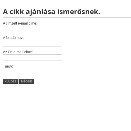
A cikk ajánlása ismerősnek.
A címzett e-mail címe:
A feladó neve:
Az Ön e-mail címe:
Tárgy:
KÜLDÉS
MÉGSE