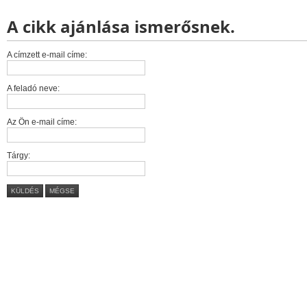
A cikk ajánlása ismerősnek.
A címzett e-mail címe:
A feladó neve:
Az Ön e-mail címe:
Tárgy:
KÜLDÉS
MÉGSE