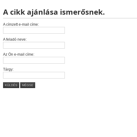
A cikk ajánlása ismerősnek.
A címzett e-mail címe:
A feladó neve:
Az Ön e-mail címe:
Tárgy:
KÜLDÉS
MÉGSE