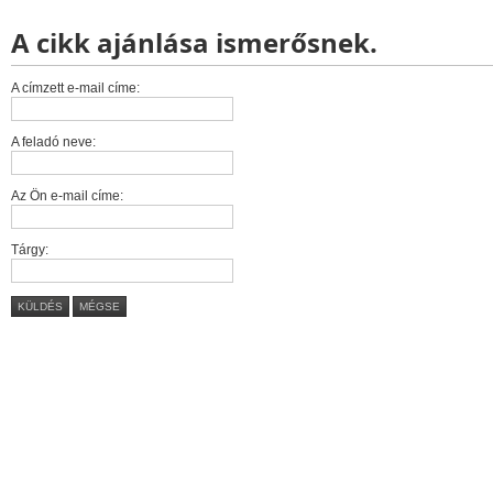
A cikk ajánlása ismerősnek.
A címzett e-mail címe:
A feladó neve:
Az Ön e-mail címe:
Tárgy:
KÜLDÉS
MÉGSE