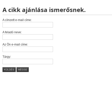
A cikk ajánlása ismerősnek.
A címzett e-mail címe:
A feladó neve:
Az Ön e-mail címe:
Tárgy:
KÜLDÉS
MÉGSE