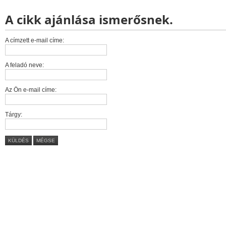
A cikk ajánlása ismerősnek.
A címzett e-mail címe:
A feladó neve:
Az Ön e-mail címe:
Tárgy:
KÜLDÉS
MÉGSE