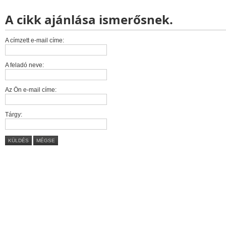
A cikk ajánlása ismerősnek.
A címzett e-mail címe:
A feladó neve:
Az Ön e-mail címe:
Tárgy:
KÜLDÉS
MÉGSE