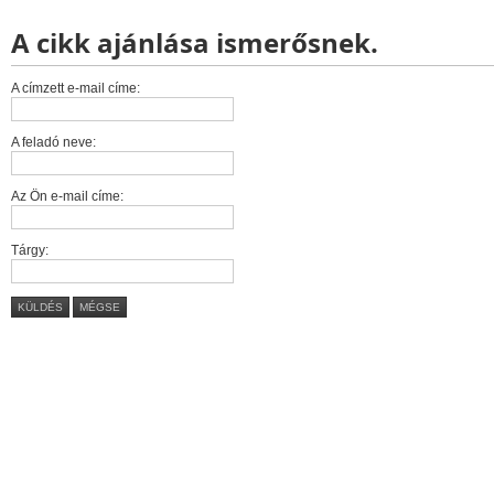
A cikk ajánlása ismerősnek.
A címzett e-mail címe:
A feladó neve:
Az Ön e-mail címe:
Tárgy:
KÜLDÉS
MÉGSE