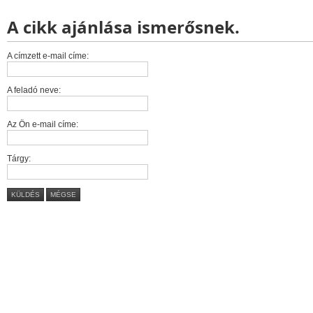
A cikk ajánlása ismerősnek.
A címzett e-mail címe:
A feladó neve:
Az Ön e-mail címe:
Tárgy:
KÜLDÉS
MÉGSE