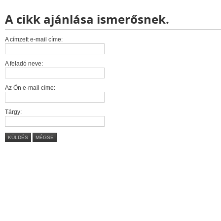
A cikk ajánlása ismerősnek.
A címzett e-mail címe:
A feladó neve:
Az Ön e-mail címe:
Tárgy:
KÜLDÉS
MÉGSE