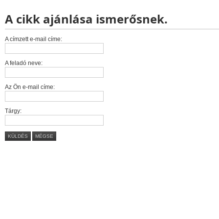
A cikk ajánlása ismerősnek.
A címzett e-mail címe:
A feladó neve:
Az Ön e-mail címe:
Tárgy:
KÜLDÉS
MÉGSE