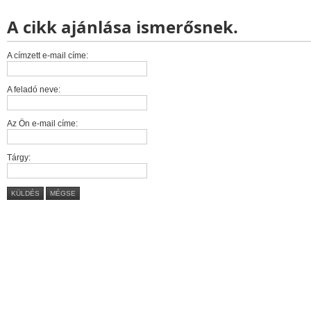
A cikk ajánlása ismerősnek.
A címzett e-mail címe:
A feladó neve:
Az Ön e-mail címe:
Tárgy:
KÜLDÉS
MÉGSE