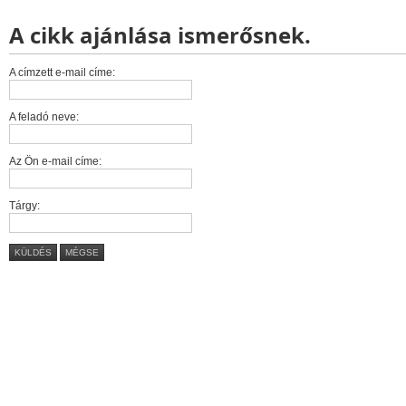
A cikk ajánlása ismerősnek.
A címzett e-mail címe:
A feladó neve:
Az Ön e-mail címe:
Tárgy:
KÜLDÉS
MÉGSE