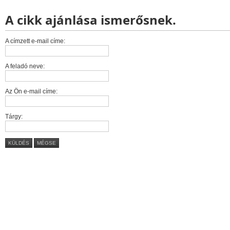
A cikk ajánlása ismerősnek.
A címzett e-mail címe:
A feladó neve:
Az Ön e-mail címe:
Tárgy:
KÜLDÉS
MÉGSE