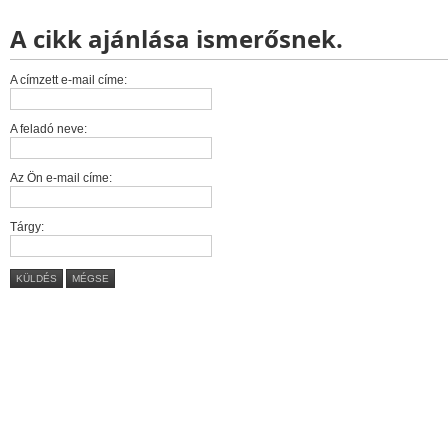
A cikk ajánlása ismerősnek.
A címzett e-mail címe:
A feladó neve:
Az Ön e-mail címe:
Tárgy:
KÜLDÉS
MÉGSE