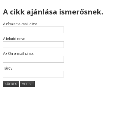
A cikk ajánlása ismerősnek.
A címzett e-mail címe:
A feladó neve:
Az Ön e-mail címe:
Tárgy:
KÜLDÉS
MÉGSE