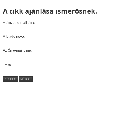
A cikk ajánlása ismerősnek.
A címzett e-mail címe:
A feladó neve:
Az Ön e-mail címe:
Tárgy:
KÜLDÉS
MÉGSE