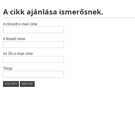
A cikk ajánlása ismerősnek.
A címzett e-mail címe:
A feladó neve:
Az Ön e-mail címe:
Tárgy:
KÜLDÉS
MÉGSE