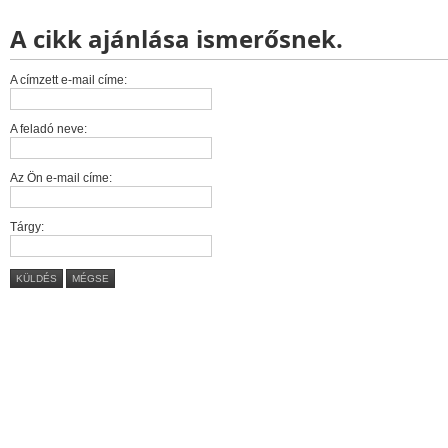
A cikk ajánlása ismerősnek.
A címzett e-mail címe:
A feladó neve:
Az Ön e-mail címe:
Tárgy:
KÜLDÉS
MÉGSE