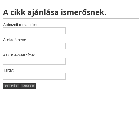
A cikk ajánlása ismerősnek.
A címzett e-mail címe:
A feladó neve:
Az Ön e-mail címe:
Tárgy:
KÜLDÉS
MÉGSE