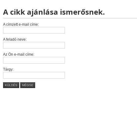
A cikk ajánlása ismerősnek.
A címzett e-mail címe:
A feladó neve:
Az Ön e-mail címe:
Tárgy:
KÜLDÉS
MÉGSE