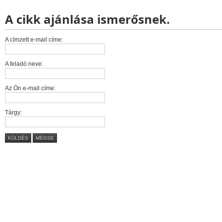
A cikk ajánlása ismerősnek.
A címzett e-mail címe:
A feladó neve:
Az Ön e-mail címe:
Tárgy:
KÜLDÉS
MÉGSE