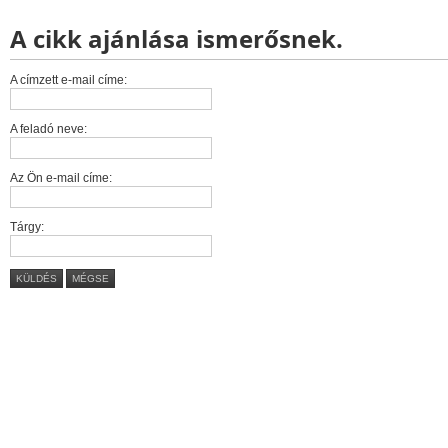
A cikk ajánlása ismerősnek.
A címzett e-mail címe:
A feladó neve:
Az Ön e-mail címe:
Tárgy:
KÜLDÉS
MÉGSE