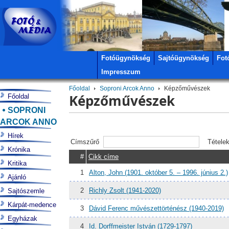
Fotóügynökség
Sajtóügynökség
Fot
Impresszum
Főoldal
Soproni Arcok Anno
Képzőművészek
Képzőművészek
Főoldal
SOPRONI
ARCOK ANNO
Hírek
Címszűrő
Tétele
Krónika
#
Cikk címe
Kritika
1
Alton, John (1901. október 5. – 1996. június 2.)
Ajánló
2
Richly Zsolt (1941-2020)
Sajtószemle
Kárpát-medence
3
Dávid Ferenc művészettörténész (1940-2019)
Egyházak
4
Id. Dorffmeister István (1729-1797)