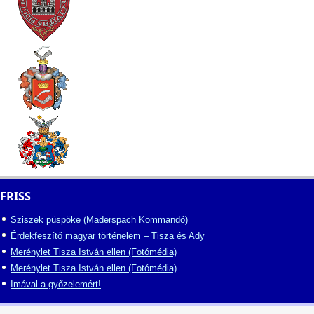
FRISS
Sziszek püspöke (Maderspach Kommandó)
Érdekfeszítő magyar történelem – Tisza és Ady
Merénylet Tisza István ellen (Fotómédia)
Merénylet Tisza István ellen (Fotómédia)
Imával a győzelemért!