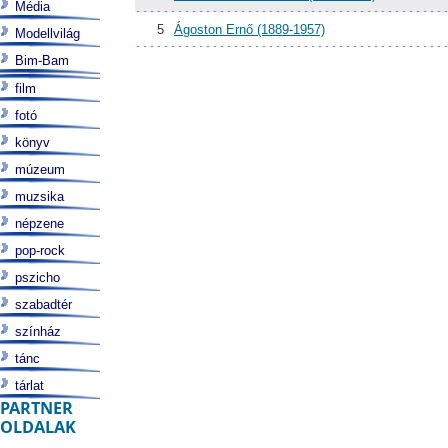
Média
5
Ágoston Ernő (1889-1957)
Modellvilág
Bim-Bam
film
fotó
könyv
múzeum
muzsika
népzene
pop-rock
pszicho
szabadtér
színház
tánc
tárlat
PARTNER
OLDALAK