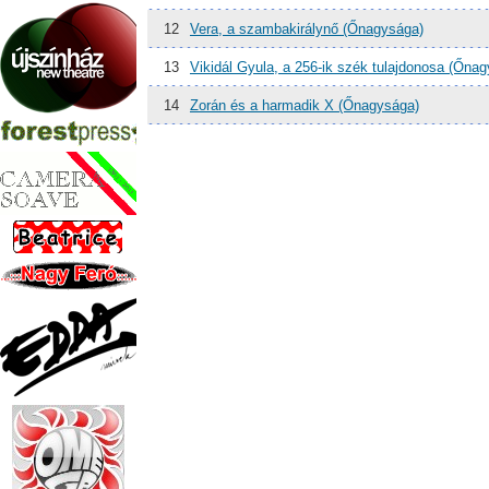
12
Vera, a szambakirálynő (Őnagysága)
13
Vikidál Gyula, a 256-ik szék tulajdonosa (Őna
14
Zorán és a harmadik X (Őnagysága)