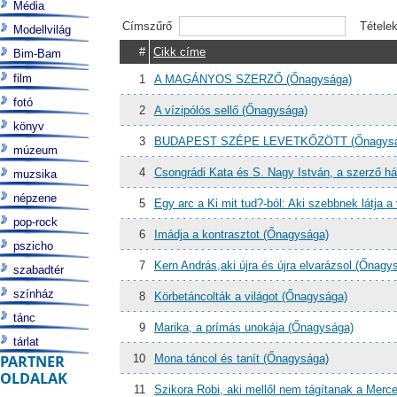
Média
Címszűrő
Tétele
Modellvilág
#
Cikk címe
Bim-Bam
film
1
A MAGÁNYOS SZERZŐ (Őnagysága)
fotó
2
A vízipólós sellő (Őnagysága)
könyv
3
BUDAPEST SZÉPE LEVETKŐZÖTT (Őnagysá
múzeum
4
Csongrádi Kata és S. Nagy István, a szerző h
muzsika
népzene
5
Egy arc a Ki mit tud?-ból: Aki szebbnek látja a
pop-rock
6
Imádja a kontrasztot (Őnagysága)
pszicho
7
Kern András,aki újra és újra elvarázsol (Őnagy
szabadtér
színház
8
Körbetáncolták a világot (Őnagysága)
tánc
9
Marika, a prímás unokája (Őnagysága)
tárlat
PARTNER
10
Mona táncol és tanít (Őnagysága)
OLDALAK
11
Szikora Robi, aki mellől nem tágítanak a Mer