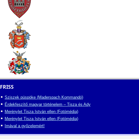
FRISS
Sziszek püspöke (Maderspach Kommandó)
Érdekfeszítő magyar történelem – Tisza és Ady
Merénylet Tisza István ellen (Fotómédia)
Merénylet Tisza István ellen (Fotómédia)
Imával a győzelemért!