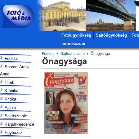
Fotóügynökség
Sajtóügynökség
Fot
Impresszum
Főoldal
Sajtóarchívum
Őnagysága
Őnagysága
Főoldal
Soproni Arcok
Anno
Hírek
Krónika
Kritika
Ajánló
Sajtószemle
Kárpát-medence
Egyházak