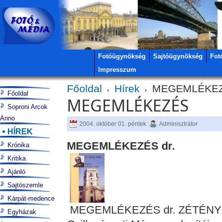
Fotóügynökség
Sajtóügynökség
Fot
Impresszum
Főoldal
Hírek
MEGEMLÉKE
Főoldal
MEGEMLÉKEZÉS
Soproni Arcok
Anno
2004. október 01. péntek
Adminisztrátor
HÍREK
MEGEMLÉKEZÉS dr.
Krónika
Kritika
Ajánló
Sajtószemle
Kárpát-medence
MEGEMLÉKEZÉS dr. ZÉTÉNYI EN
Egyházak