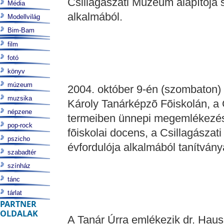
Csillagászati Múzeum alapítója 
Média
alkalmából.
Modellvilág
Bim-Bam
film
fotó
könyv
múzeum
2004. október 9-én (szombaton) 
muzsika
Károly Tanárképzõ Fõiskolán, a 
népzene
termeiben ünnepi megemlékezé
pop-rock
fõiskolai docens, a Csillagásza
pszicho
évfordulója alkalmából tanítványai
szabadtér
színház
tánc
tárlat
PARTNER
OLDALAK
A Tanár Úrra emlékezik dr. Haus