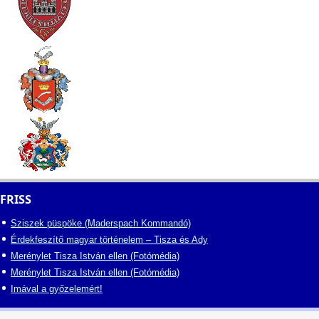
FRISS
Sziszek püspöke (Maderspach Kommandó)
Érdekfeszítő magyar történelem – Tisza és Ady
Merénylet Tisza István ellen (Fotómédia)
Merénylet Tisza István ellen (Fotómédia)
Imával a győzelemért!