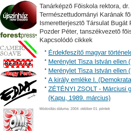
Tanárképzõ Fõiskola rektora, dr.
Természettudományi Karának fõ
Ismeretterjesztõ Társulat Bugát 
Pozder Péter, tanszékvezetõ fõis
Kapcsolódó cikkek
Érdekfeszítő magyar történel
Merénylet Tisza István ellen 
Merénylet Tisza István ellen 
A király emléke I. (Demokrata
ZÉTÉNYI ZSOLT - Márciusi g
(Kapu, 1989. március)
Módosítás dátuma: 2004. október 01. péntek