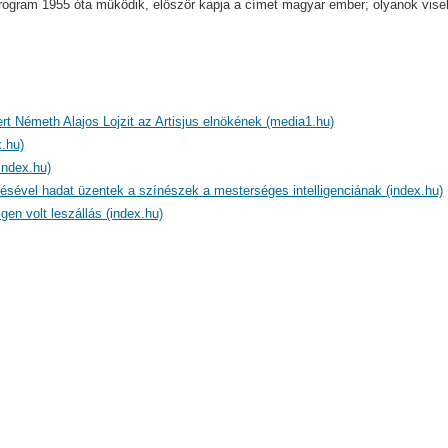
gram 1955 óta működik, először kapja a címet magyar ember; olyanok viselik
ert Németh Alajos Lojzit az Artisjus elnökének (media1.hu)
.hu)
index.hu)
tésével hadat üzentek a színészek a mesterséges intelligenciának (index.hu)
en volt leszállás (index.hu)