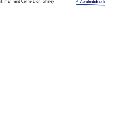
 már, mint Céline Dion, Shirley
Apróhirdetések