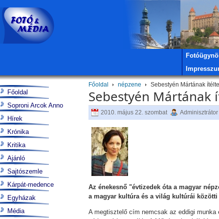
Fotóügynö
Impressz
Főoldal
népzene
Sebestyén Mártának ítélt
Sebestyén Mártának í
Főoldal
Soproni Arcok Anno
2010. május 22. szombat
Adminisztrátor
Hírek
Krónika
Kritika
Ajánló
Sajtószemle
Kárpát-medence
Az énekesnő "évtizedek óta a magyar népze
a magyar kultúra és a világ kultúrái közöt
Egyházak
Média
A megtisztelő cím nemcsak az eddigi munka el