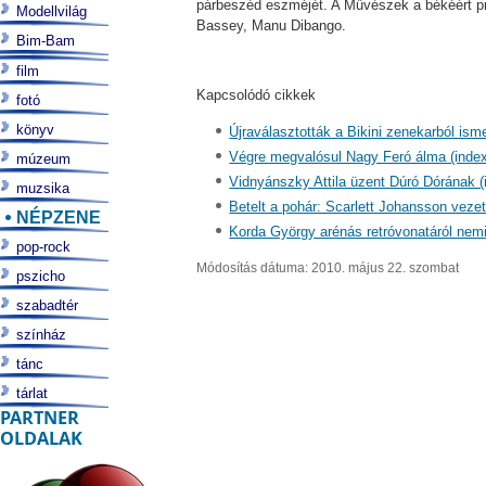
párbeszéd eszméjét. A Művészek a békéért pro
Modellvilág
Bassey, Manu Dibango.
Bim-Bam
film
Kapcsolódó cikkek
fotó
könyv
Újraválasztották a Bikini zenekarból ism
Végre megvalósul Nagy Feró álma (index
múzeum
Vidnyánszky Attila üzent Dúró Dórának (
muzsika
Betelt a pohár: Scarlett Johansson veze
NÉPZENE
Korda György arénás retróvonatáról nemig
pop-rock
Módosítás dátuma: 2010. május 22. szombat
pszicho
szabadtér
színház
tánc
tárlat
PARTNER
OLDALAK