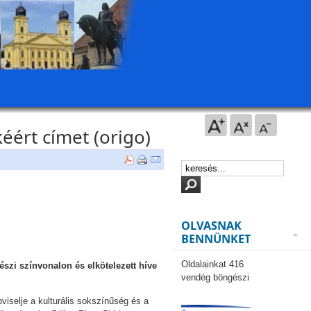
éért címet (origo)
OLVASNAK
BENNÜNKET
Oldalainkat 416
zi színvonalon és elkötelezett híve
vendég böngészi
iselje a kulturális sokszínűség és a