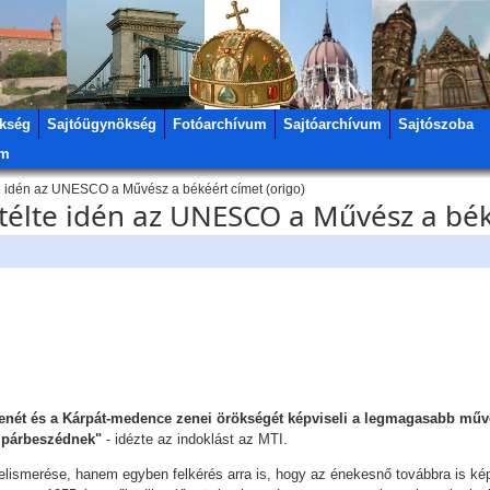
kség
Sajtóügynökség
Fotóarchívum
Sajtóarchívum
Sajtószoba
um
e idén az UNESCO a Művész a békéért címet (origo)
télte idén az UNESCO a Művész a bék
nét és a Kárpát-medence zenei örökségét képviseli a legmagasabb művés
ti párbeszédnek"
- idézte az indoklást az MTI.
ismerése, hanem egyben felkérés arra is, hogy az énekesnő továbbra is képv