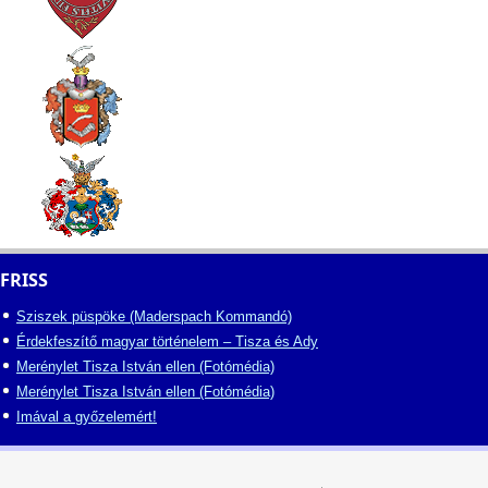
FRISS
Sziszek püspöke (Maderspach Kommandó)
Érdekfeszítő magyar történelem – Tisza és Ady
Merénylet Tisza István ellen (Fotómédia)
Merénylet Tisza István ellen (Fotómédia)
Imával a győzelemért!