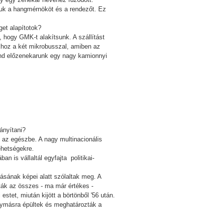
ttuk a hangmérnököt és a rendezőt. Ez
get alapítotok?
 hogy GMK-t alakítsunk. A szállítást
okhoz a két mikrobusszal, amiben az
and előzenekarunk egy nagy kamionnyi
ányítani?
 az egészbe. A nagy multinacionális
ehetségekre.
 is vállaltál egyfajta politikai-
ásának képei alatt szólaltak meg. A
ták az összes - ma már értékes -
tet, miután kijött a börtönből '56 után.
gymásra épültek és meghatározták a