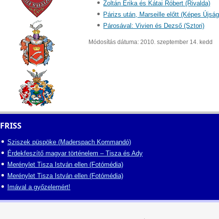
Zoltán Erika és Kátai Róbert (Rivalda)
Párizs után, Marseille előtt (Képes Újság
Párosával: Vivien és Dezső (Sztori)
Módosítás dátuma: 2010. szeptember 14. kedd
FRISS
Sziszek püspöke (Maderspach Kommandó)
Érdekfeszítő magyar történelem – Tisza és Ady
Merénylet Tisza István ellen (Fotómédia)
Merénylet Tisza István ellen (Fotómédia)
Imával a győzelemért!