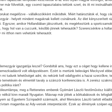
r már fölvettük, egy csomó tapasztalatra tettünk szert, és itt mi instruálha
ek.
rukat megelőzve - vállalkozókként működtek. Miért határoztátok el, hogy cé
yár - helyett mindent maguknak kellett csinálnunk. Az élet kényszerített rá,
ni. Egyszer, amikor Hollandiában játszottunk, és megérkeztünk a sportcsarn
, hogy hol van a cuccunk, később jönnek teherautók? Szerencsénkre a holl
gy mi itthon nem vehetünk teherautót.
lemezgyár igazgatója leszel? Gondoltál arra, hogy ezt a céget hogy kellene ir
 lemezkiadásról volt elképzelésem. Ezért is mertünk belevágni Meckyvel ebbe
 mi tudunk lehetőséget adni, és nekünk kell odafigyelni a hazai szerzőkre, t
 temetésén és elmentél tavaly a szárszói konferenciára is. A zenész szakmában
 politika iránt?
tróleumlámpa, meg a Rettenetes emberek Gyémánt László festőművész kiállít
y nélkül kinn maradt Nyugaton. Másnap már jöttek a bőrkabátosok és lefoglal
em az Egyetemi Színpadról származik, ahol Mensáros László tartott előadói es
 szívtam magamba az Ady-versek interpretációit. Ezek az élmények szépen e