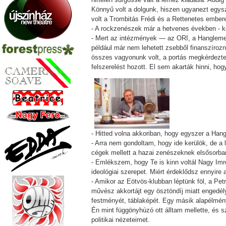
Könnyű volt a dolgunk, hiszen ugyanezt egysze
volt a Trombitás Frédi és a Rettenetes ember
- A rockzenészek már a hetvenes években - ko
- Mert az intézmények — az ORI, a Hanglemezg
például már nem lehetett zsebből finanszíroz
összes vagyonunk volt, a portás megkérdezte
felszerelést hozott. El sem akarták hinni, ho
- Hitted volna akkoriban, hogy egyszer a Hang
- Arra nem gondoltam, hogy ide kerülök, de a
cégek mellett a hazai zenészeknek elsősorban
- Emlékszem, hogy Te is kinn voltál Nagy Imre
ideológiai szerepet. Miért érdeklődsz ennyire a
- Amikor az Eötvös-klubban léptünk föl, a Pe
művész akkortájt egy ösztöndíj miatt engedél
festményét, táblaképét. Egy másik alapélmény
Én mint függönyhúzó ott álltam mellette, és
politikai nézeteimet.