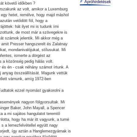
Apróhirdetések
sát követő időkben ?
orszakunk az volt, amikor a Luxemburg
k egy hetet, remélve, hogy majd máshol
azután vetődött föl, hogy a
öttek: hát ilyet mi is tudunk írni
tszottunk, de most már a szövegekre is
aját számok jelentik. Mi akkor még a
 amit Presser hangszerelt és Zalatnay
kat, mondanivalójukat, stílusukat. Mi
fentes, ismerte a dörgést az
s a közönség pedig hálás volt.
 és én - csak néhány számot írtunk. A
új anyag összeállítását. Magunk vettük
ellett várnunk, amíg 1972-ben
 Tudtatok ezzel nyomást gyakorolni a
az események nagyon fölgyorsultak. Mi
Ginger Baker, John Mayall, a Spencer
a a mi sajátos hangulatot teremtő
lotta, hogy ha már itt vagyunk, a turné
 s a lemezfelvétellel együtt nagy
terjedt, így aztán a Hanglemezgyárnak is
ly egy zenekar nevéhez fűződött.