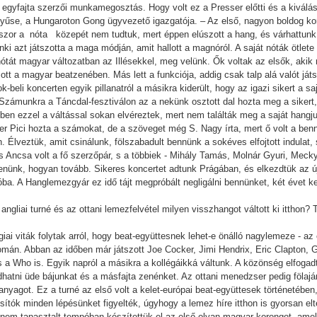
t egyfajta szerzői munkamegosztás. Hogy volt ez a Presser előtti és a kiválá
ntyűse, a Hungaroton Gong ügyvezető igazgatója. – Az első, nagyon boldog k
Sokszor a nóta közepét nem tudtuk, mert éppen elúszott a hang, és várhattun
ki azt játszotta a maga módján, amit hallott a magnóról. A saját nóták ötlete 
át magyar változatban az Illésekkel, meg velünk. Ők voltak az elsők, akik ráj
tt a magyar beatzenében. Más lett a funkciója, addig csak talp alá valót já
k-beli koncerten egyik pillanatról a másikra kiderült, hogy az igazi sikert a s
ámunkra a Táncdal-fesztiválon az a nekünk osztott dal hozta meg a sikert,
en ezzel a váltással sokan elvéreztek, mert nem találták meg a saját hangju
er Pici hozta a számokat, de a szöveget még S. Nagy írta, mert ő volt a benn
Élveztük, amit csinálunk, fölszabadult bennünk a sokéves elfojtott indulat, 
Ancsa volt a fő szerzőpár, s a többiek - Mihály Tamás, Molnár Gyuri, Mecky
ntenünk, hogyan tovább. Sikeres koncertet adtunk Prágában, és elkezdtük az 
óba. A Hanglemezgyár ez idő tájt megpróbált negligálni bennünket, két évet k
angliai turné és az ottani lemezfelvétel milyen visszhangot váltott ki itthon?
ógiai viták folytak arról, hogy beat-együttesnek lehet-e önálló nagylemeze - 
yomán. Abban az időben már játszott Joe Cocker, Jimi Hendrix, Eric Clapton, 
 a Who is. Egyik napról a másikra a kollégáikká váltunk. A közönség elfogadt
atni üde bájunkat és a másfajta zenénket. Az ottani menedzser pedig fölaján
nyagot. Ez a turné az első volt a kelet-európai beat-együttesek történetében,
ósítók minden lépésünket figyelték, úgyhogy a lemez híre itthon is gyorsan el
g nem tapasztalt tempóban készítettük el az első olyan magyar korongot, ame