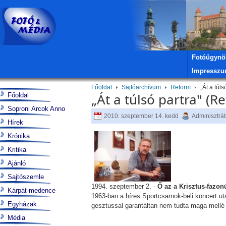
Fotóügynö
Impressz
Főoldal
Sajtóarchívum
Reform
„Át a túls
„Át a túlsó partra" (R
Főoldal
Soproni Arcok Anno
2010. szeptember 14. kedd
Adminisztrát
Hírek
Krónika
Kritika
Ajánló
Sajtószemle
1994. szeptember 2. -
Ő az a Krisztus-fazon
Kárpát-medence
1963-ban a híres Sportcsarnok-beli koncert u
Egyházak
gesztussal garantáltan nem tudta maga mellé á
Média