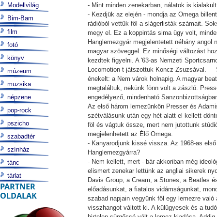
Modellvilág
- Mint minden zenekarban, nálatok is kialakul
- Kezdjük az elején - mondja az Omega bille
Bim-Bam
rádióból vettük föl a slágerlisták számait. 
film
megy el. Ez a koppintás sima ügy volt, minden
Hanglemezgyár megjelentetett néhány angol nót
fotó
magyar szöveggel. Ez minőségi változást hozo
könyv
kezdtek figyelni. A '63-as Nemzeti Sportcsarno
Locomotion-t játszottuk Koncz Zsuzsával. Sz
múzeum
énekelt: a Nem várok holnapig. A magyar beatb
muzsika
megtaláltuk, nekünk fönn volt a zászló. Press
népzene
engedélyező, mindenható Sanzonbizottságban. 
Az első három lemezünkön Presser és Adamis 
pop-rock
szétválásunk után egy hét alatt el kellett dö
pszicho
föl és vágtuk össze, mert nem jutottunk stúdi
megjelenhetett az Élő Omega.
szabadtér
- Kanyarodjunk kissé vissza. Az 1968-as első 
színház
Hanglemezgyárra?
- Nem kellett, mert - bár akkoriban még ideol
tánc
elismert zenekar lettünk az angliai sikerek n
tárlat
Davis Group, a Cream, a Stones, a Beatles és
PARTNER
előadásunkat, a fiatalos vidámságunkat, mondh
OLDALAK
szabad napjain vegyünk föl egy lemezre való a
visszhangot váltott ki. A külügyesek és a tud
hirtelen sürgőssé vált a lemez kiadása. Addi