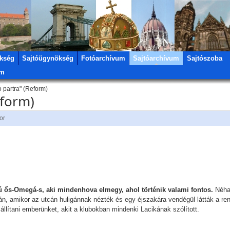
kség
Sajtóügynökség
Fotóarchívum
Sajtóarchívum
Sajtószoba
um
ó partra" (Reform)
eform)
or
ú ős-Omegá-s, aki mindenhova elmegy, ahol történik valami fontos.
Néha
tán, amikor az utcán huligánnak nézték és egy éjszakára vendégül látták a re
llítani emberünket, akit a klubokban mindenki Lacikának szólított.