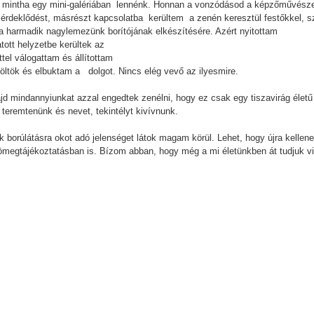
yan, mintha egy mini-galériában lennénk. Honnan a vonzódásod a képzőművésze
i érdeklődést, másrészt kapcsolatba kerültem a zenén keresztül festőkkel, s
 a harmadik nagylemezünk borítójának elkészítésére. Azért nyitottam
atott helyzetbe kerültek az
tel válogattam és állítottam
költök és elbuktam a dolgot. Nincs elég vevő az ilyesmire.
d mindannyiunkat azzal engedtek zenélni, hogy ez csak egy tiszavirág életű 
 teremtenünk és nevet, tekintélyt kivívnunk.
 borúlátásra okot adó jelenséget látok magam körül. Lehet, hogy újra kellene
tömegtájékoztatásban is. Bízom abban, hogy még a mi életünkben át tudjuk vin