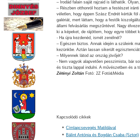
– Irodád falain saját rajzaid is láthatók. Ol
– Részben otthonról hoztam a festészet iránt
véletlen, hogy éppen Szász Endrét kértük föl
galériát, mert láttam, hogy a festők kiszolgált
állami felvásárlás megszűntével. Nagy élvezet
ki a képeket, de rájöttem, hogy egyre többet 
- Ha újra kezdenéd, ismét zenélnél?
– Egészen biztos. Annak idején a szüleink maj
kezünkbe. Aztán lassan sikerült egzisztenciát
– Milyennek látod az ország jövőjét?
- Nem vagyok alapvetően pesszimista, bár sok
és tiszta lappal indulni. A művészetben és a 
Zétényi Zoltán
Fotó: 2Z Fotó&Média
Kapcsolódó cikkek
Címlapcsevegés Matildával
Bálint Antónia és Bogdán Csaba (Sztori)