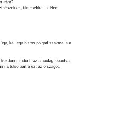
t iránt?
zínészekkel, filmesekkel is. Nem
ügy, kell egy biztos polgári szakma is a
 kezdeni mindent, az alapokig lebontva,
ni a túlsó partra ezt az országot.