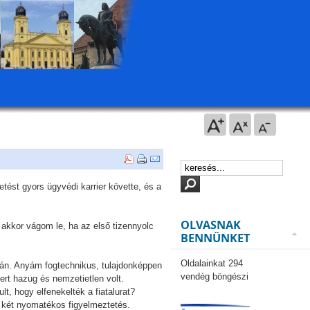
etést gyors ügyvédi karrier követte, és a
OLVASNAK
akkor vágom le, ha az első tizennyolc
BENNÜNKET
Oldalainkat 294
lyán. Anyám fogtechnikus, tulajdonképpen
vendég böngészi
mert hazug és nemzetietlen volt.
t, hogy elfenekelték a fiatalurat?
e két nyomatékos figyelmeztetés.