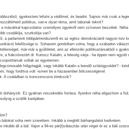
jobbszélső, igyekeztem lefutni a védőmet, és beadni. Sajnos már csak a le
zzáférhető politikus, van-e olyan téma, amit tabunak tekint?
l, a másokkal kapcsolatos személyes ügyekről nem szívesen beszélek. Néha p
több csodálója, szurkolója van?
ól, a parlamenti többpártrendszerről és az egész demokráciáról nagyon torz 
unikáció felelőssége is. Sohasem gondoltam volna, hogy a szabadon választo
tetlenséget, már-már a gyűlöletet, ami az ellenzéki politikustársakból s gyakr
ve, a frakcióvezért dr. Kutrucz Katalin, a feleség várja - ha éppen nem együ
 csoporttársak voltak az egyetemen.
 legcsinosabb hölgytagját, vagy inkább Katalin a leendő sztárügyvédet? - kér
m, hogy fordítva volt -ismeri be a házasember bölcsességével.
ák. A családban is konszenzusra törekszik?
ti dohányzik. Ez gyakran veszekedés forrása. Ilyenkor néha eligazítom a fiú
osolyog a szülők karéjában.
álon?
a bálokat soha nem szerettem. Inkább a meghitt bárhangulatot kedvelem.
e inkább áll a bál. Vajon a 94-es pár(t)választás után véget ér ez a báli sze