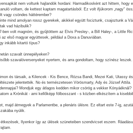
nsapkát nem voltunk hajlandók hordani: Harmadikosként azt hittem, hogy ezt
s tanuló voltam, de kettest kaptam magatartásból. Ez volt ifjúkorom „nagy" ö
olt vagy csöndes háttérember?
inte mind amolyan rossz gyerekek, akikkel együtt fociztunk, csajoztunk a Vá
tak vad házibulik?
 57-ben volt magnóm, és gyűjtöttem az Elvis Presley-, a Bill Haley-, a Little
i az első magyar együttesek, például a Doxa a Danuviában.
gy inkább kitartó típus?
.
 netán szavalt ünnepélyeken?
sőbb szavalóversenyeket nyertem, és arra gondoltam, hogy színész leszek. 
 Simon és társaik, a Kilencek - Kis Bence, Rózsa Bandi, Mezei Kati, Utassy é
ltészete jelentették. No és természetesen Vörösmarty, Ady és József Attila.
ndennapjai? Mondjuk egy átlagos kedden mikor csörög a vekker Kónyáéknál?
gatom a Krónikát - ami kellőképp fölbosszant - s közben elkészítem a kisebbi
et, majd átmegyek a Parlamentbe, a plenáris ülésre. Ez eltart este 7-ig, azu
szakába nyúlik.
 étkezések, Ilyenkor így az ülések szüneteiben szendvicset eszem. Ráadásul
rajtam.