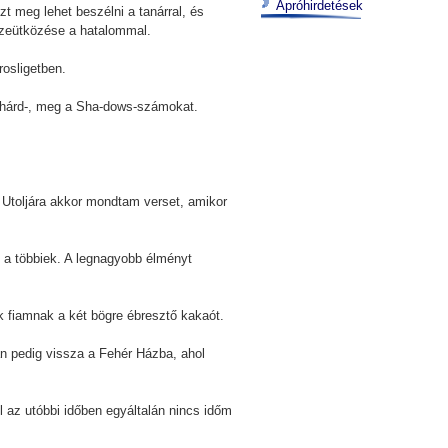
Apróhirdetések
 meg lehet beszélni a tanárral, és
sszeütközése a hatalommal.
rosligetben.
 Richárd-, meg a Sha-dows-számokat.
Utoljára akkor mondtam verset, amikor
s a többiek. A legnagyobb élményt
k fiamnak a két bögre ébresztő kakaót.
tán pedig vissza a Fehér Házba, ahol
 az utóbbi időben egyáltalán nincs időm