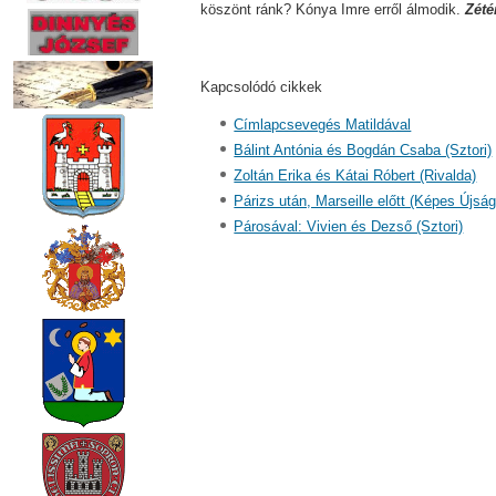
köszönt ránk? Kónya Imre erről álmodik.
Zété
Kapcsolódó cikkek
Címlapcsevegés Matildával
Bálint Antónia és Bogdán Csaba (Sztori)
Zoltán Erika és Kátai Róbert (Rivalda)
Párizs után, Marseille előtt (Képes Újság
Párosával: Vivien és Dezső (Sztori)