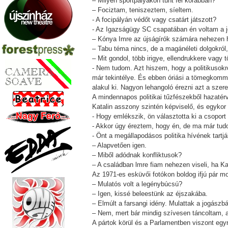
– Milyen sportpályákon tűnt fel korábban?
– Fociztam, teniszeztem, síeltem.
- A focipályán védőt vagy csatárt játszott?
- Az Igazságügy SC csapatában én voltam a 
– Kónya Imre az újságírók számára nehezen ho
– Tabu téma nincs, de a magánéleti dolgokró
– Mit gondol, több irigye, ellendrukkere vagy 
- Nem tudom. Azt hiszem, hogy a politikusokr
már tekintélye. És ebben óriási a tömegkomm
alakul ki. Nagyon lehangoló érezni azt a szere
A mindennapos politikai tűzfészekből hazatér
Katalin asszony szintén képviselő, és egykor
- Hogy emlékszik, ön választotta ki a csoport
- Akkor úgy éreztem, hogy én, de ma már tudo
- Önt a megállapodásos politika hívének tartj
– Alapvetően igen.
– Miből adódnak konfliktusok?
– A családban lmre fiam nehezen viseli, ha Ka
Az 1971-es esküvői fotókon boldog ifjú pár m
– Mulatós volt a legénybúcsú?
– Igen, kissé beleestünk az éjszakába.
– Elmúlt a farsangi idény. Mulattak a jogászb
– Nem, mert bár mindig szívesen táncoltam, 
A pártok körül és a Parlamentben viszont egyr