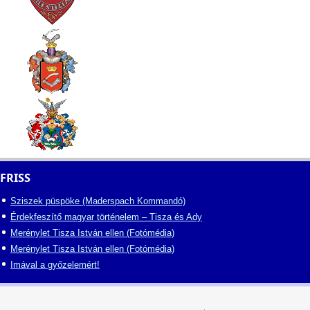
FRISS
Sziszek püspöke (Maderspach Kommandó)
Érdekfeszítő magyar történelem – Tisza és Ady
Merénylet Tisza István ellen (Fotómédia)
Merénylet Tisza István ellen (Fotómédia)
Imával a győzelemért!