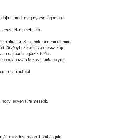
gendája maradt meg gyorsaságomnak.
ersze elkerülhetetlen.
kép alakult ki. Senkinek, semminek nincs
tt törvényhozókról ilyen rossz kép
an a sajtóból sugárzik felénk.
tt mennek haza a közös munkahelyről.
dem a családfőtől.
t, hogy legyen türelmesebb.
zon és csöndes, meghitt bárhangulat