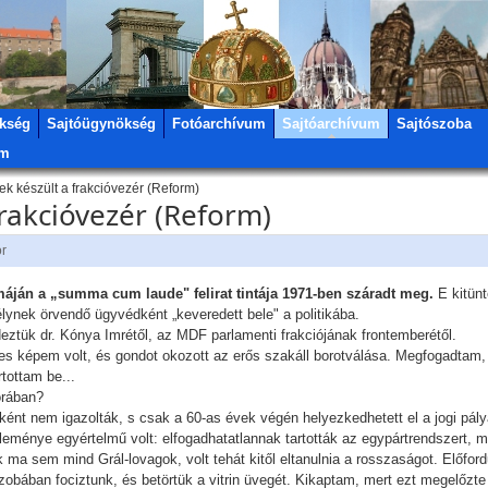
kség
Sajtóügynökség
Fotóarchívum
Sajtóarchívum
Sajtószoba
um
k készült a frakcióvezér (Reform)
frakcióvezér (Reform)
or
máján a „summa cum laude" felirat tintája 1971-ben száradt meg.
E kitünt
ynek örvendő ügyvédként „keveredett bele" a politikába.
rdeztük dr. Kónya Imrétől, az MDF parlamenti frakciójának frontemberétől.
s képem volt, és gondot okozott az erős szakáll borotválása. Megfogadtam, 
tottam be...
orában?
ztként nem igazolták, s csak a 60-as évek végén helyezkedhetett el a jogi pá
véleménye egyértelmű volt: elfogadhatatlannak tartották az egypártrendszert, 
a sem mind Grál-lovagok, volt tehát kitől eltanulnia a rosszaságot. Előfordul
obában fociztunk, és betörtük a vitrin üvegét. Kikaptam, mert ezt megelőzt