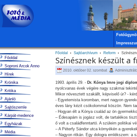
Fotóügynö
Impressz
Főoldal
Sajtóarchívum
Reform
Színészne
Színésznek készült a 
Főoldal
Soproni Arcok Anno
2010. október 02. szombat
Adminisztrát
Hírek
Krónika
1993. április 29. -
Dr. Kónya Imre jogi diplo
nyolcvanas évek végére nagy szakmai tekintél
Kritika
Mikor növesztett szakállt, képviselő úr? - ké
Ajánló
- Egyetemista koromban, mert nagyon gyereke
éves lány kézit csókolommal köszön. Nem tar
Sajtószemle
- Hogyan élt a Kónya család az ön gyermekk
Kárpát-medence
– Édesapám is jogász volt, de tartalékos tis
ő volt a családfenntartó. A szüleim politikai 
Egyházak
– A Péterfy Sándor utca környékén a gyerekek m
Média
– Nagyon ritkán. Egy dologra emlékszem: a sz