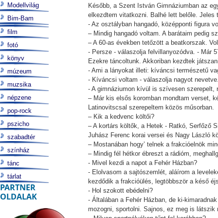
Modellvilág
Később, a Szent István Gimnáziumban az egye
elkezdtem vitatkozni. Balhé lett belőle. Jele
Bim-Bam
- Az osztályban hangadó, középponti figura v
film
– Mindig hangadó voltam. A barátaim pedig sz
– A 60-as években tetőzött a beatkorszak. Vol
fotó
- Persze - válaszolja felvillanyozódva. - Már
könyv
Ezekre táncoltunk. Akkoriban kezdtek játszan
- Ami a lányokat illeti: kíváncsi természetű va
múzeum
- Kíváncsi voltam - válaszolja nagyot nevetve
muzsika
- A gimnáziumon kívül is szívesen szerepelt,
népzene
– Már kis elsős koromban mondtam verset, ké
Latinovitscsal szerepeltem közös műsorban.
pop-rock
– Kik a kedvenc költői?
pszicho
– A kortárs költők, a Hetek - Ratkó, Serfőző
Juhász Ferenc korai versei és Nagy László kö
szabadtér
– Mostanában hogy’ telnek a frakcióelnök mi
színház
– Mindig fél hétkor ébreszt a rádióm, meghall
- Mivel kezdi a napot a Fehér Házban?
tánc
- Elolvasom a sajtószemlét, aláírom a levelek
tárlat
kezdődik a frakcióülés, legtöbbször a késő éj
PARTNER
- Hol szokott ebédelni?
OLDALAK
- Általában a Fehér Házban, de ki-kimaradnak
mozogni, sportolni. Sajnos, ez meg is látszik 