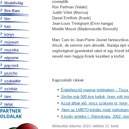
szereplők:
Modellvilág
Ron Perlman (Valaki)
Bim-Bam
Judith Vittet (Morzsa)
Daniel Emilfork (Krank)
film
Jean-Louis Trintignant (Ervin hangja)
fotó
Mireille Mossé (Mademoiselle Bismuth)
könyv
Marc Caro és Jean-Pierre Jeunet fantasztikus
múzeum
Alszik, de semmit sem álmodik. Barátja épít 
muzsika
segítségével gyerekeket rabol el egy közeli k
nevelő nem hagyja Krank kezében a kisfiút.
népzene
pop-rock
pszicho
Kapcsolódó cikkek
szabadtér
színház
Érdekfeszítő magyar történelem – Tisza
tánc
Jövőre már 500 éve tudjuk, hogy volt moh
Azzal álltak elő: nincs szükség rá, hogy 
tárlat
PARTNER
„Nem az LMBTQ-kérdés miatt indítottam 
OLDALAK
A király emléke I. (Demokrata, 2002. júni
Módosítás dátuma: 2010. október 12. kedd