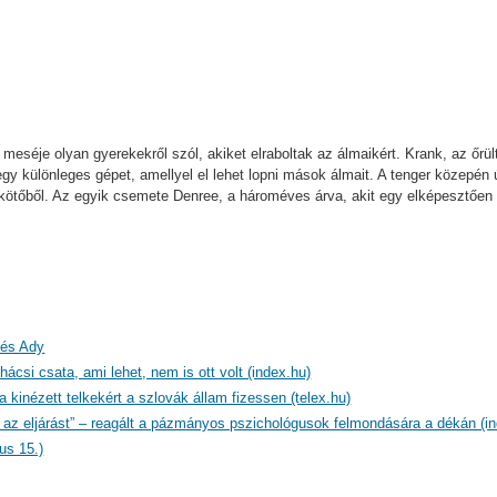
 meséje olyan gyerekekről szól, akiket elraboltak az álmaikért. Krank, az őr
egy különleges gépet, amellyel el lehet lopni mások álmait. A tenger közepé
ikötőből. Az egyik csemete Denree, a hároméves árva, akit egy elképesztően er
 és Ady
ácsi csata, ami lehet, nem is ott volt (index.hu)
a kinézett telkekért a szlovák állam fizessen (telex.hu)
az eljárást” – reagált a pázmányos pszichológusok felmondására a dékán (in
us 15.)