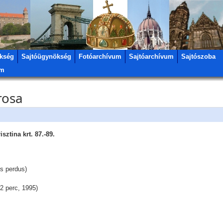
kség
Sajtóügynökség
Fotóarchívum
Sajtóarchívum
Sajtószoba
um
rosa
ztina krt. 87.-89.
ts perdus)
12 perc, 1995)