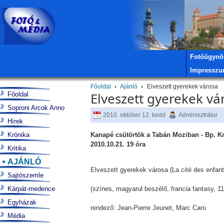
Fotóügynö
Impressz
Főoldal
Ajánló
Elveszett gyerekek városa
Elveszett gyerekek vá
Főoldal
Soproni Arcok Anno
2010. október 12. kedd
Adminisztrátor
Hírek
Krónika
Kanapé csütörtök a Tabán Moziban - Bp. Kris
2010.10.21. 19 óra
Kritika
AJÁNLÓ
Elveszett gyerekek városa (La cité des enfan
Sajtószemle
Kárpát-medence
(színes, magyarul beszélő, francia fantasy, 1
Egyházak
rendező: Jean-Pierre Jeunet, Marc Caro
Média