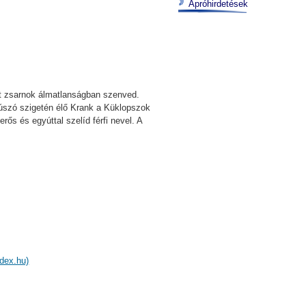
Apróhirdetések
ült zsarnok álmatlanságban szenved.
n úszó szigetén élő Krank a Küklopszok
ős és egyúttal szelíd férfi nevel. A
dex.hu)