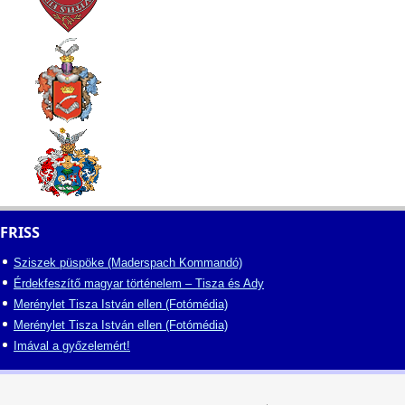
FRISS
Sziszek püspöke (Maderspach Kommandó)
Érdekfeszítő magyar történelem – Tisza és Ady
Merénylet Tisza István ellen (Fotómédia)
Merénylet Tisza István ellen (Fotómédia)
Imával a győzelemért!