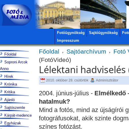
Fotóügynökség
Sajtóügynökség
Fot
Impresszum
Főoldal
Sajtóarchívum
Fotó 
Főoldal
(FotóVideó)
Soproni Arcok
Lélektani hadviselés
Anno
Hírek
2010. október 28. csütörtök
Adminisztrátor
Krónika
2004. június-július -
Elmélkedő –
Kritika
Ajánló
hatalmuk?
Sajtószemle
Mind a fotós, mind az újságírói
Kárpát-medence
fotográfusokat, akik szinte dogm
Egyházak
színes fotózást.