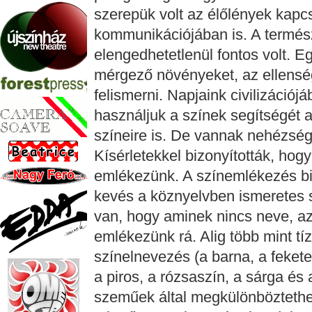
szerepük volt az élőlények kapc
kommunikációjában is. A termész
elengedhetetlenül fontos volt. 
mérgező növényeket, az ellensége
felismerni. Napjaink civilizációj
használjuk a színek segítségét 
színeire is. De vannak nehézség
Kísérletekkel bizonyították, hog
emlékezünk. A színemlékezés bi
kevés a köznyelvben ismeretes 
van, hogy aminek nincs neve, az
emlékezünk rá. Alig több mint tí
színelnevezés (a barna, a fekete,
a piros, a rózsaszín, a sárga és
szeműek által megkülönböztethe