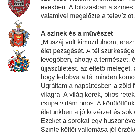
években. A fotózásban a színes 
valamivel megelőzte a televíziót.
A színek és a művészet
„Muszáj volt kimozdulnom, erez
élet pezsgését. A tél szürkesége
levegőben, ahogy a természet, é
újjászületést, az éltető meleget,
hogy ledobva a tél minden komor
Ugráltam a napsütésben a zöld 
világra. A világ kerek, piros ret
csupa vidám piros. A körülöttünk
életünkben a jó közérzet és sok 
Ezeket a sorokat egy huszonéves
Szinte költői vallomása jól érzék