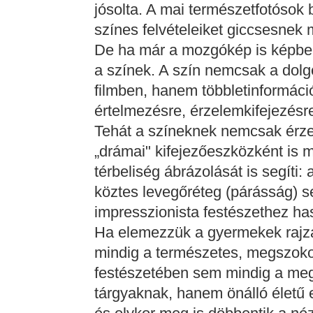
jósolta. A mai természetfotósok
színes felvételeiket giccsesnek 
De ha már a mozgókép is képbe jö
a színek. A szín nemcsak a dolg
filmben, hanem többletinformáci
értelmezésre, érzelemkifejezésre
Tehát a színeknek nemcsak érze
„drámai" kifejezőeszközként is 
térbeliség ábrázolását is segíti:
köztes levegőréteg (párásság) seg
impresszionista festészethez has
Ha elemezzük a gyermekek rajza
mindig a természetes, megszokot
festészetében sem mindig a megs
tárgyaknak, hanem önálló életű e