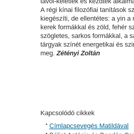
távol-keletiek és kezdték alkalm
A régi kínai filozófiai tanítások 
kiegészíti, de ellentétes: a yin 
kerek formákkal és zöld, fehér szí
szögletes, sarkos formákkal, a s
tárgyak színét energetikai és sz
meg.
Zétényi Zoltán
Kapcsolódó cikkek
Címlapcsevegés Matildával