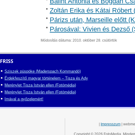
Bálint Antónia és Bogdán Csa
Zoltán Erika és Kátai Róbert 
Párizs után, Marseille előtt 
Párosával: Vivien és Dezső (
Módosítás dátuma: 2010. október 28. csütörtök
FRISS
Sziszek püspöke (Maderspach Kommandó)
Érdekfeszítő magyar történelem – Tisza és Ady
Merénylet Tisza István ellen (Fotómédia)
Merénylet Tisza István ellen (Fotómédia)
Imával a győzelemért!
|
Impresszum
| webme
Copyright © 2026 FotoMedia. Minden 