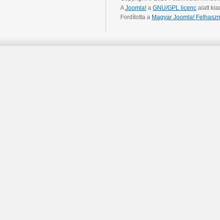
A
Joomla!
a
GNU/GPL licenc
alatt kia
Fordította a
Magyar Joomla! Felhaszn