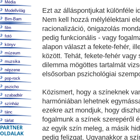
Média
Ezt az álláspontjukat különféle 
Modellvilág
Nem kell hozzá mélylélektani el
Bim-Bam
racionalizáció, önigazolás mond
film
fotó
pedig funkcionális - vagy fogalm
könyv
alapon választ a fekete-fehér, i
múzeum
között. Tehát, fekete-fehér vag
muzsika
dilemma mögöttes tartalmát vi
népzene
elsősorban pszichológiai szempo
pop-rock
pszicho
Közismert, hogy a színeknek van
szabadtér
harmóniában lehetnek egymással,
színház
ezekre azt mondjuk, hogy diszha
tánc
fogalmunk a színek szerepéről és
tárlat
PARTNER
az egyik szín meleg, a másik hi
OLDALAK
pedig felizgat. Ugyanakkor a szí