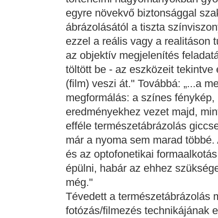
egyre növekvő biztonsággal szak
ábrázolásától a tiszta színviszo
ezzel a reális vagy a realitáson 
az objektív megjelenítés feladat
töltött be - az eszközeit tekint
(film) veszi át." Továbbá: „...a 
megformálás: a színes fénykép, i
eredményekhez vezet majd, mint
efféle természetábrázolás gicc
már a nyoma sem marad többé. A
és az optofonetikai formaalkotá
épülni, habár az ehhez szükséges
még."
Tévedett a természetábrázolás 
fotózás/filmezés technikájának 