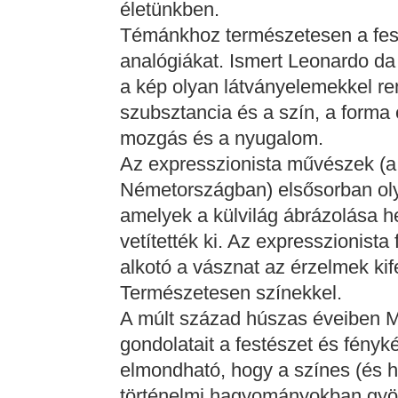
életünkben.
Témánkhoz természetesen a fest
analógiákat. Ismert Leonardo da
a kép olyan látványelemekkel ren
szubsztancia és a szín, a forma é
mozgás és a nyugalom.
Az expresszionista művészek (a
Németországban) elsősorban olya
amelyek a külvilág ábrázolása he
vetítették ki. Az expresszionist
alkotó a vásznat az érzelmek kife
Természetesen színekkel.
A múlt század húszas éveiben 
gondolatait a festészet és fényké
elmondható, hogy a színes (és h
történelmi hagyományokban gyö