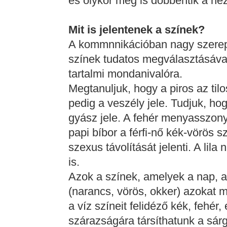
és olykor meg is döbbentik a néz
Mit is jelentenek a színek?
A kommnnikációban nagy szerepe
színek tudatos megválasztásával 
tartalmi mondanivalóra.
Megtanuljuk, hogy a piros az til
pedig a veszély jele. Tudjuk, ho
gyász jele. A fehér menyasszonyi
papi bíbor a férfi-nő kék-vörös 
szexus távolítását jelenti. A lila 
is.
Azok a színek, amelyek a nap, a t
(narancs, vörös, okker) azokat m
a víz színeit felidéző kék, fehér,
szárazságára társíthatunk a sárg