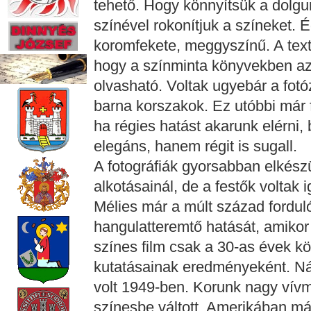
tehető. Hogy könnyítsük a dolgu
színével rokonítjuk a színeket. 
koromfekete, meggyszínű. A text
hogy a színminta könyvekben az 
olvasható. Voltak ugyebár a fotó
barna korszakok. Ez utóbbi már f
ha régies hatást akarunk elérni, 
elegáns, hanem régit is sugall.
A fotográfiák gyorsabban elkész
alkotásainál, de a festők voltak 
Mélies már a múlt század fordul
hangulatteremtő hatását, amikor
színes film csak a 30-as évek kö
kutatásainak eredményeként. Nál
volt 1949-ben. Korunk nagy vívmá
színesbe váltott, Amerikában má