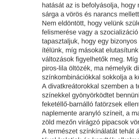
hatását az is befolyásolja, hogy
sárga a vörös és narancs mellet
Nem eldöntött, hogy velünk szül
felismerése vagy a szocializáci
tapasztaljuk, hogy egy bizonyos
ítélünk, míg másokat elutasítunk
változások figyelhetők meg. Míg
piros-lila öltözék, ma némelyik 
színkombinációkkal sokkolja a 
A divatkreátorokkal szemben a 
színekkel gyönyörködtet bennünk
feketéllő-barnálló fatörzsek elle
naplemente aranyló színeit, a m
zöld mezőn virágzó pipacsok vör
A természet színkínálatát tehát á