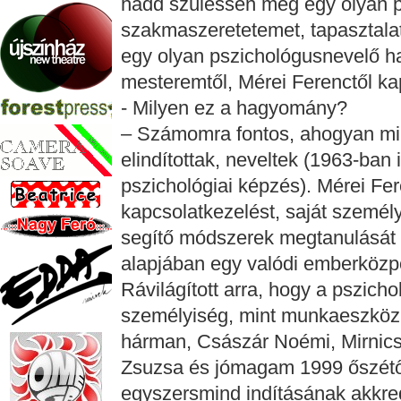
hadd szülessen meg egy olyan 
szakmaszeretetemet, tapasztala
egy olyan pszichológusnevelő h
mesteremtől, Mérei Ferenctől k
- Milyen ez a hagyomány?
– Számomra fontos, ahogyan min
elindítottak, neveltek (1963-ban
pszichológiai képzés). Mérei Fer
kapcsolatkezelést, saját személy
segítő módszerek megtanulását t
alapjában egy valódi emberközpo
Rávilágított arra, hogy a pszich
személyiség, mint munkaeszköz
hárman, Császár Noémi, Mirnic
Zsuzsa és jómagam 1999 őszétől
egyszersmind indításának akkred