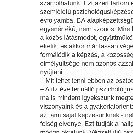
számolhatunk. Ezt azért tartom 
szemléletű pszichológusképzés
évfolyamba. BA alapképzettség
egyenértékű, nem azonos. Mire k
a közös látásmódot, együttműköd
eltelik, és akkor már lassan vég
formálódik a képzés, a közösségi
elmélyültsége nem azonos azzal
nyújtani.
– Mit lehet tenni ebben az oszto
– A tíz éve fennálló pszichológ
ma is mindent igyekszünk megten
viszonyaink és a gyakorlatorien
az, ami saját képzésünknek - neh
felségjelvénye. Ezt tudják a hall
módon oktatunk. Végzett ifjú ps