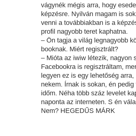
vágynék mégis arra, hogy esedeg
képzésre. Nyilván magam is sok
venni a továbbiakban is a képzés
profil nagyobb teret kaphatna.
– Ön tagja a világ legnagyobb k
booknak. Miért regisztrált?
– Mióta az iwiw létezik, nagyon
Facebookra is regisztráltam, me
legyen ez is egy lehetőség arra,
nekem. Írnak is sokan, én pedig v
időm. Néha több száz levelet ka
naponta az interneten. S én vála
Nem? HEGEDŰS MÁRK