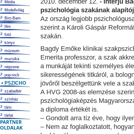
2010. december 12.
- Interjú B
Média
pszichológia szakának alapító
Modellvilág
Az ország legjobb pszichológus
Bim-Bam
szerint a Károli Gáspár Reform
film
fotó
szakán.
könyv
Bagdy Emőke klinikai szakpszich
múzeum
Emerita professzor, a szak akkre
muzsika
a munkáját tekinti személyes él
népzene
sikerességének titkáról, a bolo
pop-rock
jövőről beszélgettünk vele a sza
PSZICHO
A HVG 2008-as elemzése szerint
szabadtér
színház
pszichológiaképzés Magyarorszá
tánc
a diploma értékét is.
tárlat
– Gondolt arra tíz éve, hogy ilye
PARTNER
– Nem az foglalkoztatott, hogya
OLDALAK