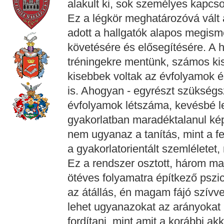
alakult ki, sok személyes kapcsol
Ez a légkör meghatározóvá vált
adott a hallgatók alapos megis
követésére és elősegítésére. A h
tréningekre mentünk, számos kis
kisebbek voltak az évfolyamok é
is. Ahogyan - egyrészt szükségs
évfolyamok létszáma, kevésbé le
gyakorlatban maradéktalanul kép
nem ugyanaz a tanítás, mint a f
a gyakorlatorientált szemléletet,
Ez a rendszer osztott, három ma
ötéves folyamatra építkező pszi
az átállás, én magam fájó szív
lehet ugyanazokat az arányokat
fordítani, mint amit a korábbi a