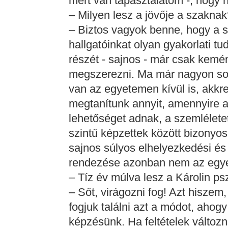
mert van tapasztalatom -, hogy
– Milyen lesz a jövője a szakna
– Biztos vagyok benne, hogy a sze
hallgatóinkat olyan gyakorlati 
részét - sajnos - már csak kemé
megszerezni. Ma már nagyon so
van az egyetemen kívül is, akkre
megtanítunk annyit, amennyire a
lehetőséget adnak, a szemlélete
szintű képzettek között bizonyosa
sajnos súlyos elhelyezkedési és
rendezése azonban nem az egy
– Tíz év múlva lesz a Károlin ps
– Sőt, virágozni fog! Azt hiszem
fogjuk találni azt a módot, ahogy
képzésünk. Ha feltételek változ