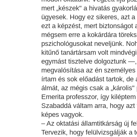
mert „készek" a hivatás gyakorl
ügyesek. Hogy ez sikeres, azt a h
ezt a képzést, mert biztonságot
mégsem erre a kokárdára töreks
pszichológusokat neveljünk. No
kitűnő tanártársam volt mindvég
egymást tisztelve dolgoztunk —,
megvalósítása az én személyes
írtam és sok előadást tartok, d
álmát, az mégis csak a „károlis"
Emerita professzor, így kilépte
Szabaddá váltam arra, hogy azt 
képes vagyok.
– Az oktatási államtitkárság új fe
Tervezik, hogy felülvizsgálják a 