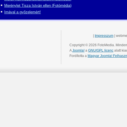
Merénylet Tisza István ellen (Fotómédia)
Imával a győzelemért!
|
Impresszum
| webme
Copyright © 2026 FotoMedia. Minden 
A
Joomla!
a
GNU/GPL licenc
alatt kia
Fordította a
Magyar Joomla! Felhaszn