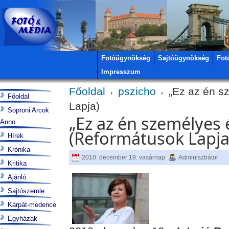
Fotóügynökség
Sajtóügynökség
Fot
Impresszum
Főoldal
pszicho
„Ez az én s
Főoldal
Lapja)
Soproni Arcok
„Ez az én személyes
Anno
(Reformátusok Lapja
Hírek
Krónika
2010. december 19. vasárnap
Adminisztrátor
Kritika
Ajánló
Sajtószemle
Kárpát-medence
Egyházak