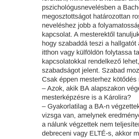
pszichológusnevelésben a Bach
megosztottságot határozottan ro
neveléshez jobb a folyamatosság
kapcsolat. A mesterektől tanulju
hogy szabaddá teszi a hallgatót 
itthon vagy külföldön folytassa t
kapcsolatokkal rendelkező lehet, 
szabadságot jelent. Szabad mozg
Csak éppen mesterhez kötődés n
– Azok, akik BA alapszakon vég
mesterképzésre is a Károlira?
– Gyakorlatilag a BA-n végzette
vizsga van, amelynek eredménye 
a nálunk végzettek nem teljesíte
debreceni vagy ELTÉ-s, akkor m