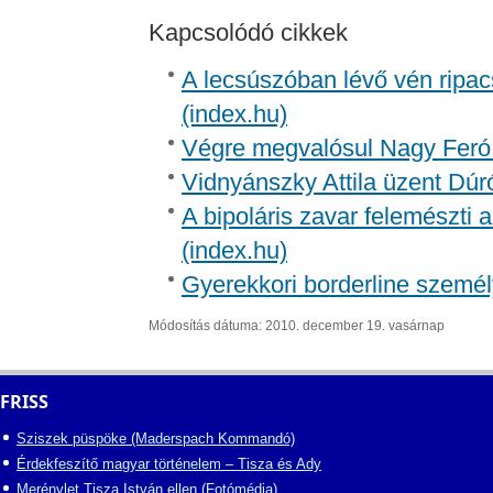
Kapcsolódó cikkek
A lecsúszóban lévő vén ripac
(index.hu)
Végre megvalósul Nagy Feró 
Vidnyánszky Attila üzent Dúr
A bipoláris zavar felemészti a
(index.hu)
Gyerekkori borderline személ
Módosítás dátuma: 2010. december 19. vasárnap
FRISS
Sziszek püspöke (Maderspach Kommandó)
Érdekfeszítő magyar történelem – Tisza és Ady
Merénylet Tisza István ellen (Fotómédia)