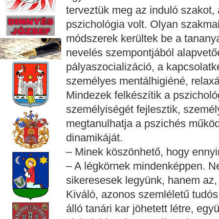
terveztük meg az induló szakot, a
pszichológia volt. Olyan szakma
módszerek kerültek be a tanany
nevelés szempontjából alapvetőe
pályaszocializáció, a kapcsolatk
személyes mentálhigiéné, relaxá
Mindezek felkészítik a pszicholó
személyiségét fejlesztik, személy
megtanulhatja a pszichés működé
dinamikáját.
– Minek köszönhető, hogy ennyir
– A légkörnek mindenképpen. Ne
sikeresesek legyünk, hanem az,
Kiváló, azonos szemléletű tudós
álló tanári kar jöhetett létre, e