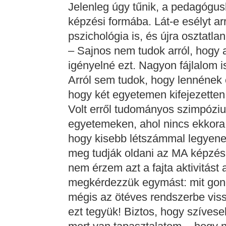
Jelenleg úgy tűnik, a pedagógus
képzési formába. Lát-e esélyt ar
pszichológia is, és újra osztatl
– Sajnos nem tudok arról, hogy
igényelné ezt. Nagyon fájlalom i
Arról sem tudok, hogy lennének
hogy két egyetemen kifejezetten 
Volt erről tudományos szimpóziu
egyetemeken, ahol nincs ekkora 
hogy kisebb létszámmal legyenek
meg tudják oldani az MA képzés 
nem érzem azt a fajta aktivitást
megkérdezzük egymást: mit gond
mégis az ötéves rendszerbe viss
ezt tegyük! Biztos, hogy szíves