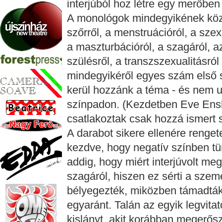
interjúból hoz létre egy merőben
A monológok mindegyikének közé
szőrről, a menstruációról, a sze
a maszturbációról, a szagáról, a
szülésről, a transzszexualitásr
mindegyikéről egyes szám első 
kerül hozzánk a téma - és nem u
színpadon. (Kezdetben Eve Ensl
csatlakoztak csak hozzá ismert 
A darabot sikere ellenére renget
kezdve, hogy negatív színben tünt
addig, hogy miért interjúvolt me
szagáról, hiszen ez sérti a szemé
bélyegezték, miközben támadták 
egyaránt. Talán az egyik legvita
kislányt, akit korábban megerősz