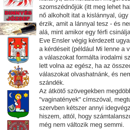
szomszédnőjük (itt meg lehet hall
nő alkoholt itat a kislánnyal, úg
érzik, amit a lánnyal tesz - és n
alá, mint amikor egy férfi csinál
Eve Ensler végig kérdezett ugya
a kérdéseit (például Mi lenne a 
a válaszokat formálta irodalmi 
lett volna az egész, ha az össze
válaszokat olvashatnánk, és nem 
szándék.
Az átkötő szövegekben megdöbb
"vaginatények" címszóval, megtu
szervben kétszer annyi idegvégz
hiszem, attól, hogy számtalanszo
még nem változik meg semmi.