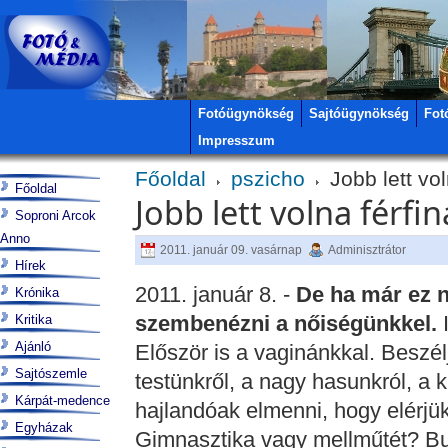
Fotóügynökség
Sajtóügynökség
Fot
Impresszum
Főoldal
pszicho
Jobb lett vol
Főoldal
Jobb lett volna férfin
Soproni Arcok
Anno
2011. január 09. vasárnap
Adminisztrátor
Hírek
2011. január 8. -
De ha már ez n
Krónika
szembenézni a nőiségünkkel.
Kritika
Ajánló
Először is a vaginánkkal. Beszél
Sajtószemle
testünkről, a nagy hasunkról, a 
Kárpát-medence
hajlandóak elmenni, hogy elérjü
Egyházak
Gimnasztika vagy mellműtét? Bu