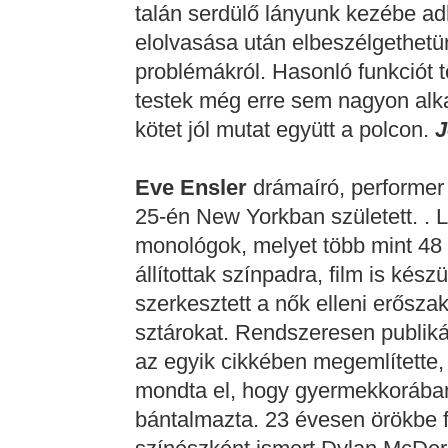
talán serdülő lányunk kezébe ad
elolvasása után elbeszélgethetün
problémákról. Hasonló funkciót tö
testek még erre sem nagyon alka
kötet jól mutat együtt a polcon.
J
Eve Ensler
drámaíró, performer 
25-én New Yorkban született. .
monológok, melyet több mint 48 
állítottak színpadra, film is készü
szerkesztett a nők elleni erőszak
sztárokat. Rendszeresen publik
az egyik cikkében megemlítette, 
mondta el, hogy gyermekkorában 
bántalmazta. 23 évesen örökbe 