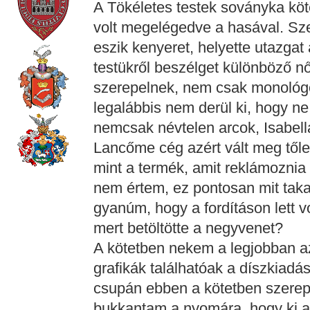
A Tökéletes testek soványka köt
volt megelégedve a hasával. Sze
eszik kenyeret, helyette utazgat 
testükről beszélget különböző n
szerepelnek, nem csak monológok
legalábbis nem derül ki, hogy ne
nemcsak névtelen arcok, Isabell
Lancőme cég azért vált meg tőle,
mint a termék, amit reklámoznia 
nem értem, ez pontosan mit taka
gyanúm, hogy a fordításon lett v
mert betöltötte a negyvenet?
A kötetben nekem a legjobban az 
grafikák találhatóak a díszkiadás
csupán ebben a kötetben szerepe
bukkantam a nyomára, hogy ki a