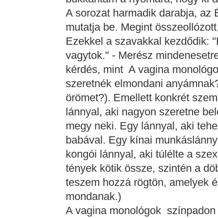
A sorozat harmadik darabja, az É
mutatja be. Megint összeollózott
Ezekkel a szavakkal kezdődik: "
vagytok." - Merész mindenesetre
kérdés, mint A vagina monológok
szeretnék elmondani anyámnak?,
örömet?). Emellett konkrét sze
lánnyal, aki nagyon szeretne be
megy neki. Egy lánnyal, aki teher
babával. Egy kínai munkáslánnya
kongói lánnyal, aki túlélte a sz
tények kötik össze, szintén a d
teszem hozzá rögtön, amelyek 
mondanak.)
A vagina monológok színpadon 