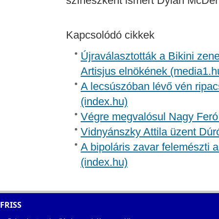
színészként ismert Dylan McDer
Kapcsolódó cikkek
Újraválasztották a Bikini zen
Artisjus elnökének (media1.h
A lecsúszóban lévő vén ripac
(index.hu)
Végre megvalósul Nagy Feró 
Vidnyánszky Attila üzent Dúr
A bipoláris zavar felemészti a
(index.hu)
FRISS