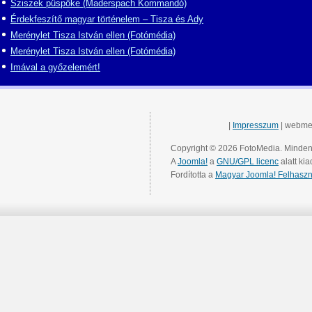
Sziszek püspöke (Maderspach Kommandó)
Érdekfeszítő magyar történelem – Tisza és Ady
Merénylet Tisza István ellen (Fotómédia)
Merénylet Tisza István ellen (Fotómédia)
Imával a győzelemért!
|
Impresszum
| webme
Copyright © 2026 FotoMedia. Minden 
A
Joomla!
a
GNU/GPL licenc
alatt kia
Fordította a
Magyar Joomla! Felhaszn