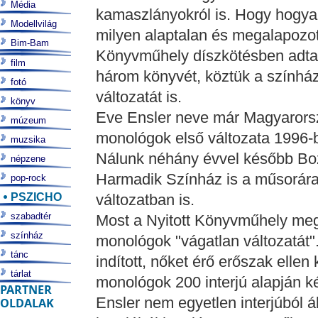
Média
kamaszlányokról is. Hogy hogyan
Modellvilág
milyen alaptalan és megalapozott
Bim-Bam
Könyvműhely díszkötésben adta
film
három könyvét, köztük a színház
fotó
változatát is.
könyv
Eve Ensler neve már Magyarorsz
múzeum
monológok első változata 1996-b
muzsika
Nálunk néhány évvel később Bozs
népzene
Harmadik Színház is a műsorára
pop-rock
PSZICHO
változatban is.
szabadtér
Most a Nyitott Könyvműhely meg
színház
monológok "vágatlan változatát".
tánc
indított, nőket érő erőszak ellen
tárlat
monológok 200 interjú alapján k
PARTNER
Ensler nem egyetlen interjúból á
OLDALAK