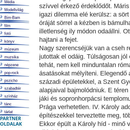
Média
szívvel érkező érdeklődőt. Máris
Modellvilág
igazi dilemma elé kerülsz: a sört
Bim-Bam
óráját sörrel a kézben is bámul
film
illetlenség ily módon odaállni. O
fotó
hajtani a fejet.
könyv
Nagy szerencséjük van a cseh r
múzeum
jutottak el odáig. Túlságosan jó
muzsika
tehát, nem kell minduntalan róma
népzene
ásatásokat mélyíteni. Elegendő 
pop-rock
századi épületekkel, a Szent Gy
pszicho
szabadtér
alapjaival bajmolódniuk. E téren
színház
jáki és sopronhorpácsi templom
tánc
Prága verhetetlen. IV. Károly ad
tárlat
építészekkel terveztette meg, t
PARTNER
Ekkor épült a Károly híd - minő 
OLDALAK