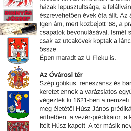
házak lepusztultsága, a felállv
észrevehetően évek óta állt. Az 
Igen ám, mert közbejött '68, a p
csapatok bevonulásával. Ismét s
csak az utcakövek koptak a lánc
össze.
Épen maradt az U Fleku is.
Az Óvárosi tér
Szép gótikus, reneszánsz és ba
keretet ennek a varázslatos együt
végezték ki 1621-ben a nemzeti fe
meg életétől Húsz János prédikát
érthetően, a vezér-prédikátor, a 
ítélt Húsz kapott. A tér másik 