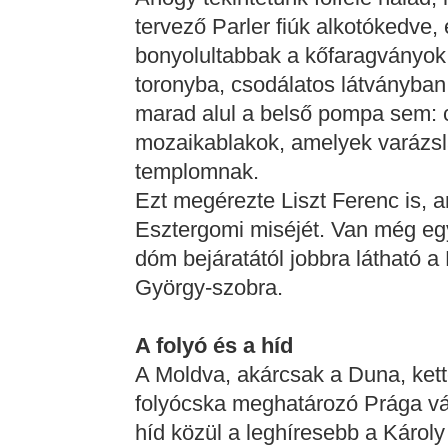
tervező Parler fiúk alkotókedve,
bonyolultabbak a kőfaragványok.
toronyba, csodálatos látványban 
marad alul a belső pompa sem: c
mozaikablakok, amelyek varázsl
templomnak.
Ezt megérezte Liszt Ferenc is, a
Esztergomi miséjét. Van még eg
dóm bejáratától jobbra látható a
György-szobra.
A folyó és a híd
A Moldva, akárcsak a Duna, kett
folyócska meghatározó Prága v
híd közül a leghíresebb a Károl