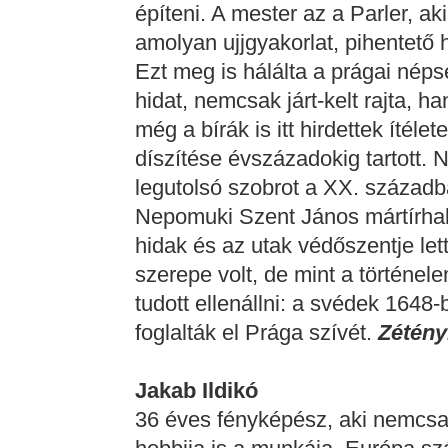
építeni. A mester az a Parler, aki
amolyan ujjgyakorlat, pihentető h
Ezt meg is hálálta a prágai néps
hidat, nemcsak járt-kelt rajta, h
még a bírák is itt hirdettek ítéle
díszítése évszázadokig tartott. 
legutolsó szobrot a XX. század
Nepomuki Szent János mártírhalá
hidak és az utak védőszentje lett
szerepe volt, de mint a történel
tudott ellenállni: a svédek 1648-
foglalták el Prága szívét.
Zétény
Jakab Ildikó
36 éves fényképész, aki nemcs