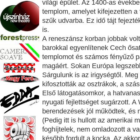
világi épület. Az 1400-as évekb
templom, amelyet kifejezetten a
szűk udvarba. Ez idő tájt fejezt
is.
A reneszánsz korban jobbak volt
barokkal egyenlítenek Cech ősat
templomot és számos fényűző pal
magáért. Sokan Európa legszebb
Sárgulunk is az irigységtől. Meg
kifosztották az osztrákok, a szás
Első látogatásomkor, a hatvana
nyugati fejlettséget sugárzott. A
berendezések jól működtek, és 
(Pedig itt is hullott az amerikai
foghíjtelek, nem omladozott a va
később fordult a kocka. Az akkor