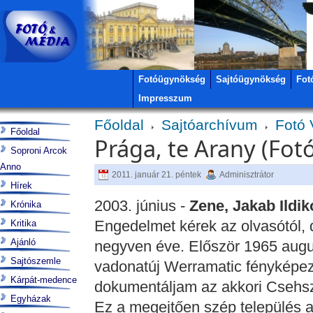
Fotóügynökség
Sajtóügynökség
Fot
Impresszum
Főoldal
Sajtóarchívum
Fotó 
Főoldal
Prága, te Arany (Fot
Soproni Arcok
Anno
2011. január 21. péntek
Adminisztrátor
Hírek
2003. június -
Zene, Jakab Ildikó
Krónika
Engedelmet kérek az olvasótól, 
Kritika
Ajánló
negyven éve. Először 1965 augus
Sajtószemle
vadonatúj Werramatic fényképe
Kárpát-medence
dokumentáljam az akkori Csehsz
Egyházak
Ez a megejtően szép település a