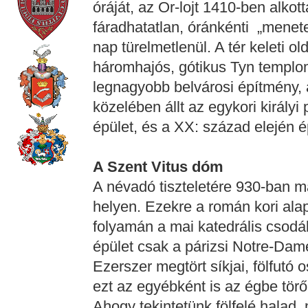
óráját, az Or-lojt 1410-ben alko
fáradhatatlan, óránkénti „menet
nap türelmetlenül. A tér keleti 
háromhajós, gótikus Tyn templo
legnagyobb belvárosi építmény,
közelében állt az egykori király
épület, és a XX: század elején é
A Szent Vitus dóm
A névadó tiszteletére 930-ban m
helyen. Ezekre a román kori ala
folyamán a mai katedrális csod
épület csak a párizsi Notre-Dam
Ezerszer megtört síkjai, fölfutó
ezt az egyébként is az égbe törő
Ahogy tekintetünk fölfelé halad,