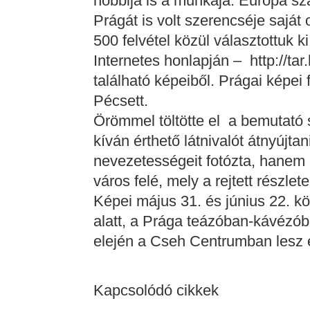
hobbija is a munkája. Európa s
Prágát is volt szerencséje saját 
500 felvétel közül választottuk k
Internetes honlapján – http://tar
található képeiből. Prágai képei
Pécsett.
Örömmel töltötte el a bemutató 
kíván érthető látnivalót átnyújta
nevezetességeit fotózta, hanem 
város felé, mely a rejtett részletek
Képei május 31. és június 22. kö
alatt, a Prága teázóban-kávézób
elején a Cseh Centrumban lesz e
Kapcsolódó cikkek