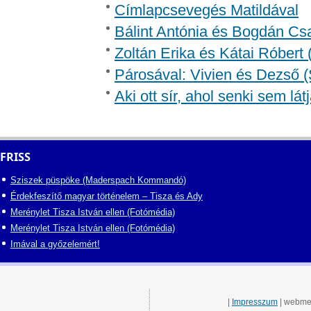
Címlapcsevegés Matildával
Bálint Antónia és Bogdán Csa
Zoltán Erika és Kátai Róbert 
Párosával: Vivien és Dezső (
Aki ott sír, ahol senki sem lát
FRISS
Sziszek püspöke (Maderspach Kommandó)
Érdekfeszítő magyar történelem – Tisza és Ady
Merénylet Tisza István ellen (Fotómédia)
Merénylet Tisza István ellen (Fotómédia)
Imával a győzelemért!
|
Impresszum
| webme