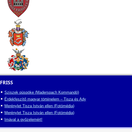
FRISS
Sziszek püspöke (Maderspach Kommandó)
Érdekfeszítő magyar történelem – Tisza és Ady
Merénylet Tisza István ellen (Fotómédia)
Merénylet Tisza István ellen (Fotómédia)
Imával a győzelemért!