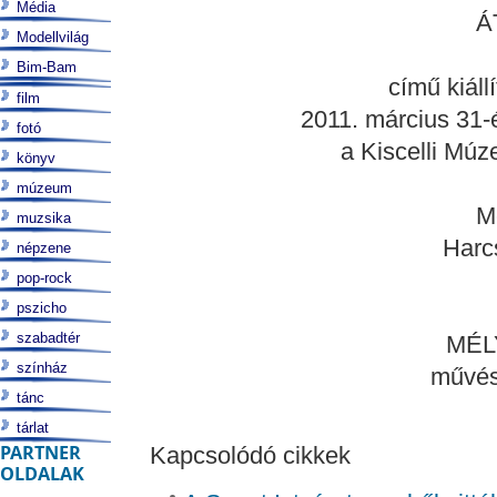
Média
Á
Modellvilág
Bim-Bam
című kiáll
film
2011. március 31-
fotó
a Kiscelli Mú
könyv
múzeum
M
muzsika
Harc
népzene
pop-rock
pszicho
szabadtér
MÉL
színház
művés
tánc
tárlat
PARTNER
Kapcsolódó cikkek
OLDALAK