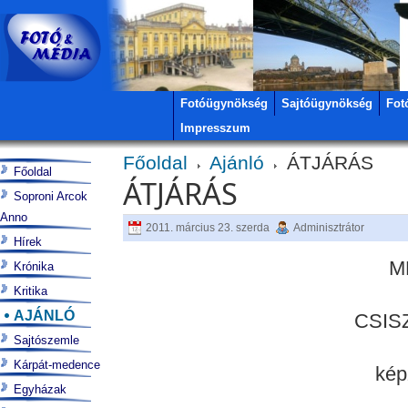
Fotóügynökség
Sajtóügynökség
Fot
Impresszum
Főoldal
Ajánló
ÁTJÁRÁS
Főoldal
ÁTJÁRÁS
Soproni Arcok
Anno
2011. március 23. szerda
Adminisztrátor
Hírek
M
Krónika
Kritika
AJÁNLÓ
CSIS
Sajtószemle
Kárpát-medence
ké
Egyházak