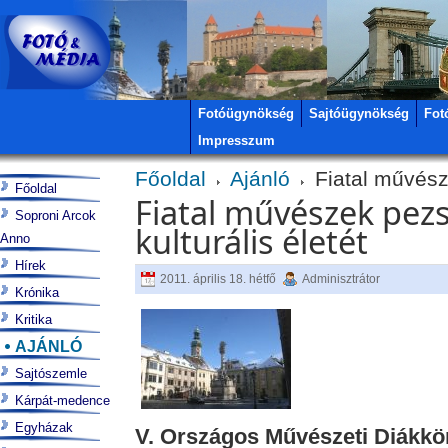
Fotóügynökség
Sajtóügynökség
Fot
Impresszum
Főoldal
Ajánló
Fiatal művésze
Főoldal
Fiatal művészek pezs
Soproni Arcok
kulturális életét
Anno
Hírek
2011. április 18. hétfő
Adminisztrátor
Krónika
Kritika
AJÁNLÓ
Sajtószemle
Kárpát-medence
Egyházak
V. Országos Művészeti Diákkör