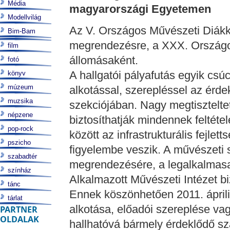
Média
magyarországi Egyetemen
Modellvilág
Az V. Országos Művészeti Diákk
Bim-Bam
megrendezésre, a XXX. Ország
film
állomásaként.
fotó
A hallgatói pályafutás egyik csúcs
könyv
múzeum
alkotással, szerepléssel az érde
muzsika
szekciójában. Nagy megtisztelte
népzene
biztosíthatják mindennek feltéte
pop-rock
között az infrastrukturális fejlet
pszicho
figyelembe veszik. A művészeti
szabadtér
megrendezésére, a legalkalmasa
színház
Alkalmazott Művészeti Intézet bi
tánc
Ennek köszönhetően 2011. áprili
tárlat
alkotása, előadói szereplése vag
PARTNER
OLDALAK
hallhatóvá bármely érdeklődő sz