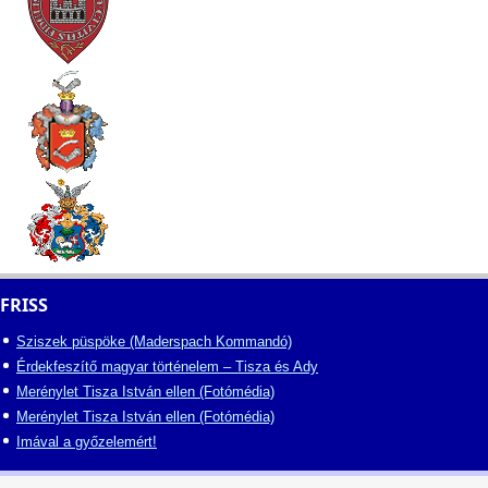
FRISS
Sziszek püspöke (Maderspach Kommandó)
Érdekfeszítő magyar történelem – Tisza és Ady
Merénylet Tisza István ellen (Fotómédia)
Merénylet Tisza István ellen (Fotómédia)
Imával a győzelemért!