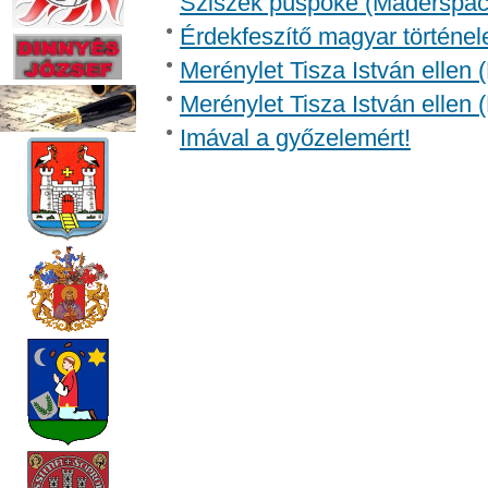
Sziszek püspöke (Madersp
Érdekfeszítő magyar történel
Merénylet Tisza István ellen 
Merénylet Tisza István ellen 
Imával a győzelemért!