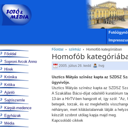
Fotóügynö
Impressz
Főoldal
színház
Homofób kategóriában
Homofób kategóriáb
Főoldal
Soproni Arcok Anno
2005. július 26. kedd
hvg
Hírek
Krónika
Usztics Mátyás színész kapta az SZDSZ Szak
ügyvivõje.
Kritika
Usztics Mátyás színész kapta az SZDSZ Szakáll
Ajánló
A Szakállas Bácsi-díjat odaítélõ kuratórium ta
13-án a HírTV-ben hangzott el, így szól: "Az,
Sajtószemle
betegek, torzak, és ez meglehetõs visszhang
Kárpát-medence
néhányan, mert kilátástalannak látják a helyze
készült szobrot utólag kapja majd meg.
Egyházak
Kapcsolódó cikkek
Média