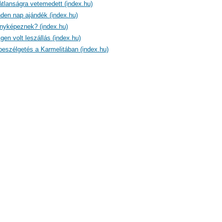
átlanságra vetemedett (index.hu)
den nap ajándék (index.hu)
fényképeznek? (index.hu)
en volt leszállás (index.hu)
beszélgetés a Karmelitában (index.hu)