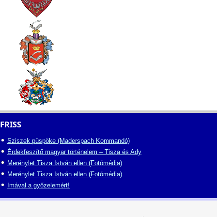
FRISS
Sziszek püspöke (Maderspach Kommandó)
Érdekfeszítő magyar történelem – Tisza és Ady
Merénylet Tisza István ellen (Fotómédia)
Merénylet Tisza István ellen (Fotómédia)
Imával a győzelemért!