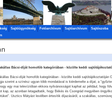
kség
Sajtóügynökség
Fotóarchívum
Sajtóarchívum
Sajtószoba
um
an
állas Bácsi-díját homofób kategóriában - közölte keddi sajtótájékoztatój
as Bácsi-díját homofób kategóriában - közölte keddi sajtótájékoztatóján Gus
gja szerint a színész ugyan több mondatával is kiérdemelte a díjat, a "gyõzte
 hogy egy mai televízióban ekkora nyilvánosságot kaphat az például, hogy fölv
ot kap, az azonban letagadtatik, hogy Békés és Csongrád megyében öngyilko
tüket". Usztics Mátyást levélben értesítik díjazásáról, a szakállas, szemüveg