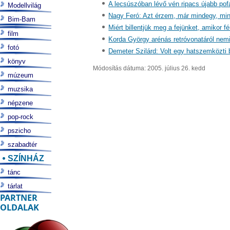
A lecsúszóban lévő vén ripacs újabb pof
Modellvilág
Nagy Feró: Azt érzem, már mindegy, min
Bim-Bam
Miért billentjük meg a fejünket, amikor 
film
Korda György arénás retróvonatáról nemig
fotó
Demeter Szilárd: Volt egy hatszemközti 
könyv
Módosítás dátuma: 2005. július 26. kedd
múzeum
muzsika
népzene
pop-rock
pszicho
szabadtér
SZÍNHÁZ
tánc
tárlat
PARTNER
OLDALAK