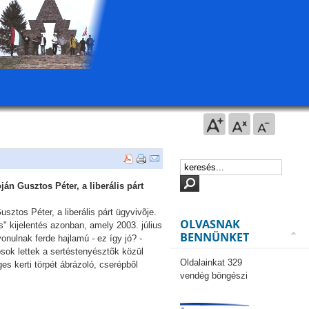
án Gusztos Péter, a liberális párt
ztos Péter, a liberális párt ügyvivõje.
OLVASNAK
s" kijelentés azonban, amely 2003. július
BENNÜNKET
onulnak ferde hajlamú - ez így jó? -
sok lettek a sertéstenyésztõk közül
Oldalainkat 329
es kerti törpét ábrázoló, cserépbõl
vendég böngészi