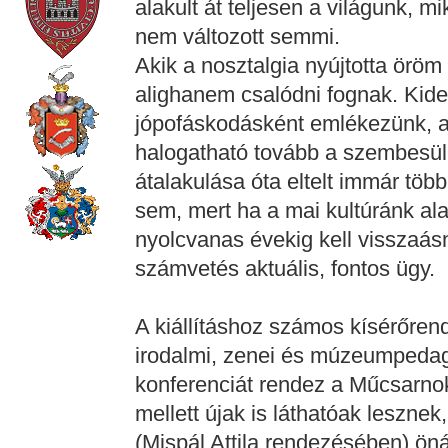
alakult át teljesen a világunk, m
nem változott semmi.
Akik a nosztalgia nyújtotta öröm 
alighanem csalódni fognak. Kider
jópofáskodásként emlékezünk, a
halogatható tovább a szembesülé
átalakulása óta eltelt immár több
sem, mert ha a mai kultúránk ala
nyolcvanas évekig kell visszaásn
számvetés aktuális, fontos ügy.
A kiállításhoz számos kísérőrend
irodalmi, zenei és múzeumpeda
konferenciát rendez a Műcsarnok
mellett újak is láthatóak lesznek, 
(Mispál Attila rendezésében) öná