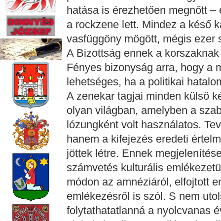
hatása is érezhetően megnőtt – 
a rockzene lett. Mindez a késő 
vasfüggöny mögött, mégis ezer s
A Bizottság ennek a korszaknak 
Fényes bizonyság arra, hogy a 
lehetséges, ha a politikai hatalo
A zenekar tagjai minden külső k
olyan világban, amelyben a szab
lózungként volt használatos. T
hanem a kifejezés eredeti érte
jöttek létre. Ennek megjelenítés
számvetés kulturális emlékezetün
módon az amnéziáról, elfojtott e
emlékezésről is szól. S nem utol
folytathatatlanná a nyolcvanas