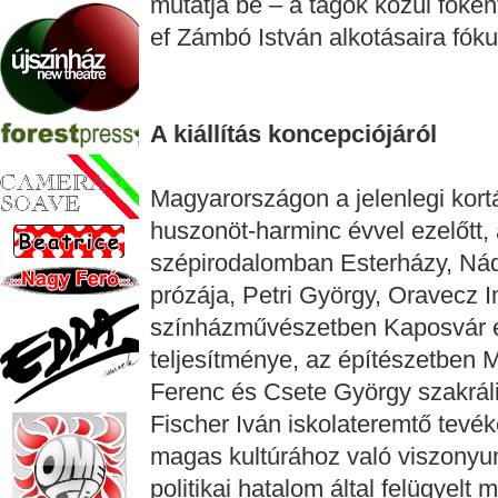
mutatja be – a tagok közül főké
ef Zámbó István alkotásaira fóku
A kiállítás koncepciójáról
Magyarországon a jelenlegi kortár
huszonöt-harminc évvel ezelőtt, 
szépirodalomban Esterházy, Nád
prózája, Petri György, Oravecz 
színházművészetben Kaposvár é
teljesítménye, az építészetben
Ferenc és Csete György szakrál
Fischer Iván iskolateremtő tev
magas kultúrához való viszonyu
politikai hatalom által felügyelt