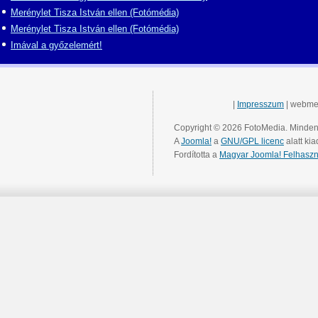
Merénylet Tisza István ellen (Fotómédia)
Merénylet Tisza István ellen (Fotómédia)
Imával a győzelemért!
|
Impresszum
| webme
Copyright © 2026 FotoMedia. Minden 
A
Joomla!
a
GNU/GPL licenc
alatt kia
Fordította a
Magyar Joomla! Felhaszn