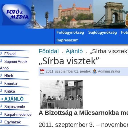
Fotóügynökség
Sajtóügynökség
Fot
Impresszum
Főoldal
Ajánló
„Sírba visztek
Főoldal
„Sírba visztek”
Soproni Arcok
Anno
2011. szeptember 02. péntek
Adminisztrátor
Hírek
Krónika
Kritika
AJÁNLÓ
Sajtószemle
A Bizottság a Műcsarnokba m
Kárpát-medence
Egyházak
2011. szeptember 3. – november