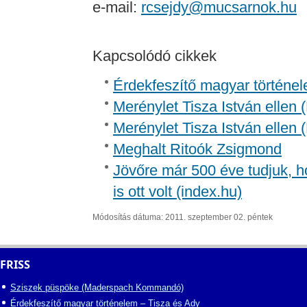
e-mail:
rcsejdy@mucsarnok.hu
Kapcsolódó cikkek
Érdekfeszítő magyar történel
Merénylet Tisza István ellen 
Merénylet Tisza István ellen 
Meghalt Ritoók Zsigmond
Jövőre már 500 éve tudjuk, h
is ott volt (index.hu)
Módosítás dátuma: 2011. szeptember 02. péntek
FRISS
Sziszek püspöke (Maderspach Kommandó)
Érdekfeszítő magyar történelem – Tisza és Ady