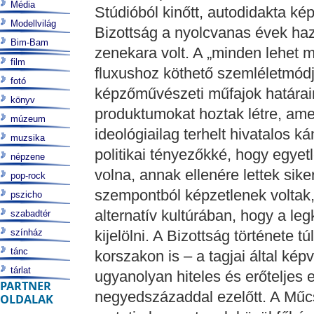
Média
Stúdióból kinőtt, autodidakta ké
Modellvilág
Bizottság a nyolcvanas évek haz
Bim-Bam
zenekara volt. A „minden lehet 
film
fluxushoz köthető szemléletmód
fotó
képzőművészeti műfajok határai
könyv
produktumokat hoztak létre, amel
múzeum
ideológiailag terhelt hivatalos k
muzsika
politikai tényezőkké, hogy egyetl
népzene
volna, annak ellenére lettek si
pop-rock
szempontból képzetlenek voltak, 
pszicho
alternatív kultúrában, hogy a l
szabadtér
színház
kijelölni. A Bizottság története 
tánc
korszakon is – a tagjai által kép
tárlat
ugyanolyan hiteles és erőteljes es
PARTNER
negyedszázaddal ezelőtt. A Műcs
OLDALAK