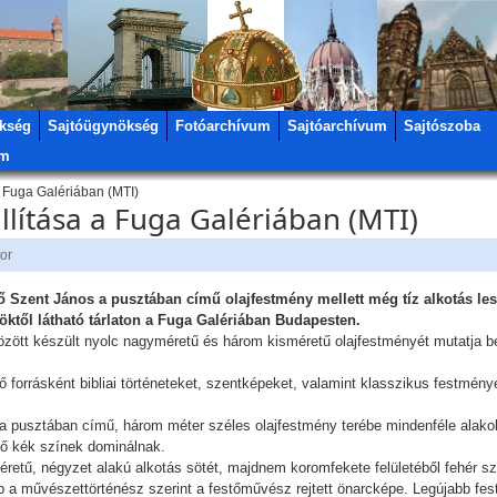
kség
Sajtóügynökség
Fotóarchívum
Sajtóarchívum
Sajtószoba
um
a Fuga Galériában (MTI)
állítása a Fuga Galériában (MTI)
tor
ő Szent János a pusztában című olajfestmény mellett még tíz alkotás les
öktől látható tárlaton a Fuga Galériában Budapesten.
ött készült nyolc nagyméretű és három kisméretű olajfestményét mutatja be
ő forrásként bibliai történeteket, szentképeket, valamint klasszikus festmény
a pusztában című, három méter széles olajfestmény terébe mindenféle alako
öző kék színek dominálnak.
retű, négyzet alakú alkotás sötét, majdnem koromfekete felületéből fehér szí
 A kép a művészettörténész szerint a festőművész rejtett önarcképe. Legújabb f