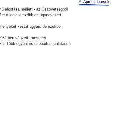
Apróhirdetések
ímű alkotása mellett - az Ószövetségből
ére a legjellemzőbb az úgynevezett
tményeket készít ugyan, de ezekből
962-ben végzett, mesterei
ít. Több egyéni és csoportos kiállításon