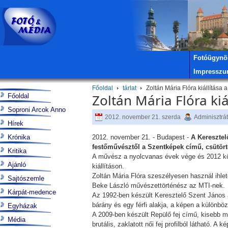
Fotóügynö
Impressz
Főoldal
tárlat
Zoltán Mária Flóra kiállítása 
Zoltán Mária Flóra ki
Főoldal
Soproni Arcok Anno
2012. november 21. szerda
Adminisztrá
Hírek
Krónika
2012. november 21. - Budapest -
A Keresztel
festőművésztől a Szentképek című, csütört
Kritika
A művész a nyolcvanas évek vége és 2012 köz
Ajánló
kiállításon.
Zoltán Mária Flóra szeszélyesen használ ihlet
Sajtószemle
Beke László művészettörténész az MTI-nek.
Kárpát-medence
Az 1992-ben készült Keresztelő Szent János 
bárány és egy férfi alakja, a képen a különb
Egyházak
A 2009-ben készült Repülő fej című, kisebb mé
Média
brutális, zaklatott női fej profilból látható.