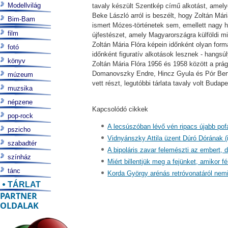
Modellvilág
tavaly készült Szentkép című alkotást, amelye
Beke László arról is beszélt, hogy Zoltán Már
Bim-Bam
ismert Mózes-történetek sem, emellett nagy h
film
újfestészet, amely Magyarországra külföldi m
Zoltán Mária Flóra képein időnként olyan for
fotó
időnként figuratív alkotások lesznek - hangsú
könyv
Zoltán Mária Flóra 1956 és 1958 között a pr
Domanovszky Endre, Hincz Gyula és Pór Bertal
múzeum
vett részt, legutóbbi tárlata tavaly volt Budap
muzsika
népzene
Kapcsolódó cikkek
pop-rock
A lecsúszóban lévő vén ripacs újabb pof
pszicho
Vidnyánszky Attila üzent Dúró Dórának (
szabadtér
A bipoláris zavar felemészti az embert, d
színház
Miért billentjük meg a fejünket, amikor 
tánc
Korda György arénás retróvonatáról nemig
TÁRLAT
PARTNER
OLDALAK