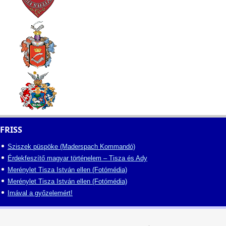
FRISS
Sziszek püspöke (Maderspach Kommandó)
Érdekfeszítő magyar történelem – Tisza és Ady
Merénylet Tisza István ellen (Fotómédia)
Merénylet Tisza István ellen (Fotómédia)
Imával a győzelemért!