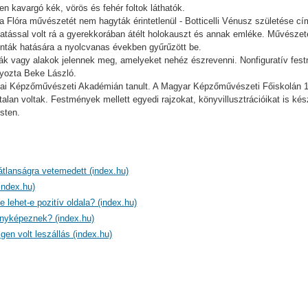
n kavargó kék, vörös és fehér foltok láthatók.
ia Flóra művészetét nem hagyták érintetlenül - Botticelli Vénusz születése c
atással volt rá a gyerekkorában átélt holokauszt és annak emléke. Művészet
inták hatására a nyolcvanas években gyűrűzött be.
mák vagy alakok jelennek meg, amelyeket nehéz észrevenni. Nonfiguratív fes
lyozta Beke László.
ágai Képzőművészeti Akadémián tanult. A Magyar Képzőművészeti Főiskolán 1
an voltak. Festmények mellett egyedi rajzokat, könyvillusztrációikat is kész
esten.
átlanságra vetemedett (index.hu)
index.hu)
e lehet-e pozitív oldala? (index.hu)
fényképeznek? (index.hu)
en volt leszállás (index.hu)