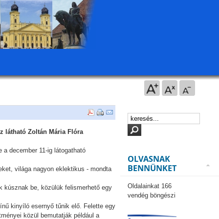
z látható Zoltán Mária Flóra
 a december 11-ig látogatható
OLVASNAK
BENNÜNKET
eket, világa nagyon eklektikus - mondta
Oldalainkat 166
k kúsznak be, közülük felismerhető egy
vendég böngészi
nű kinyíló esernyő tűnik elő. Felette egy
estményei közül bemutatják például a