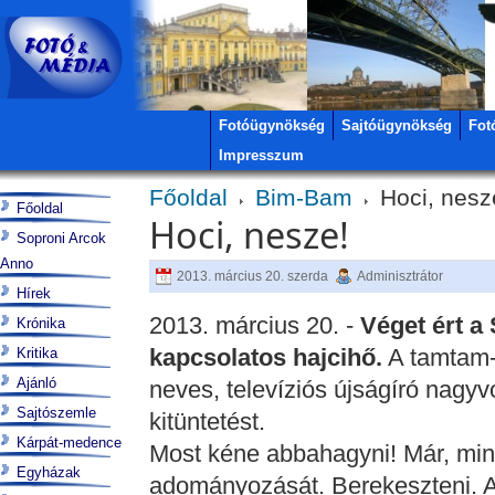
Fotóügynökség
Sajtóügynökség
Fot
Impresszum
Főoldal
Bim-Bam
Hoci, nesz
Főoldal
Hoci, nesze!
Soproni Arcok
Anno
2013. március 20. szerda
Adminisztrátor
Hírek
2013. március 20. -
Véget ért a
Krónika
kapcsolatos hajcihő.
A tamtam-
Kritika
Ajánló
neves, televíziós újságíró nagyv
Sajtószemle
kitüntetést.
Kárpát-medence
Most kéne abbahagyni! Már, mint
Egyházak
adományozását. Berekeszteni. A 