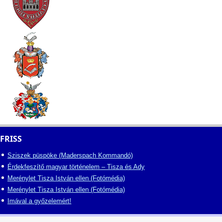
FRISS
Sziszek püspöke (Maderspach Kommandó)
Érdekfeszítő magyar történelem – Tisza és Ady
Merénylet Tisza István ellen (Fotómédia)
Merénylet Tisza István ellen (Fotómédia)
Imával a győzelemért!