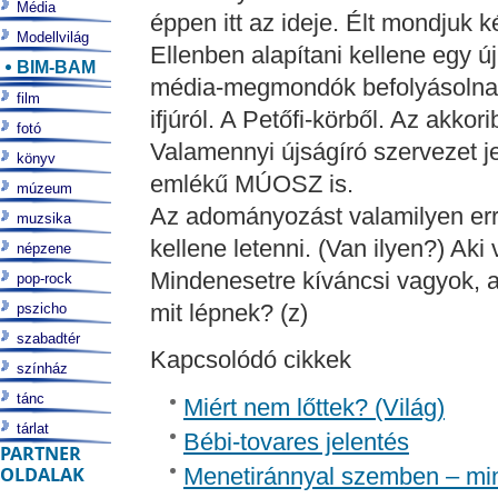
Média
éppen itt az ideje. Élt mondjuk ké
Modellvilág
Ellenben alapítani kellene egy új
BIM-BAM
média-megmondók befolyásolnak.
film
ifjúról. A Petőfi-körből. Az akkori
fotó
Valamennyi újságíró szervezet j
könyv
emlékű MÚOSZ is.
múzeum
Az adományozást valamilyen err
muzsika
kellene letenni. (Van ilyen?) Aki v
népzene
Mindenesetre kíváncsi vagyok, a
pop-rock
mit lépnek? (z)
pszicho
szabadtér
Kapcsolódó cikkek
színház
tánc
Miért nem lőttek? (Világ)
tárlat
Bébi-tovares jelentés
PARTNER
OLDALAK
Menetiránnyal szemben – mi