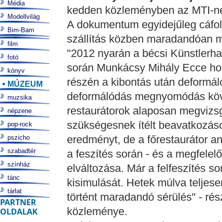
Média
kedden közleményben az MTI-n
Modellvilág
A dokumentum egyidejűleg cáfolja
Bim-Bam
szállítás közben maradandóan m
film
"2012 nyarán a bécsi Künstlerha
fotó
során Munkácsy Mihály Ecce h
könyv
részén a kibontás után deformáló
MÚZEUM
deformálódás megnyomódás köve
muzsika
restaurátorok alaposan megvizsg
népzene
szükségesnek ítélt beavatkozáso
pop-rock
eredményt, de a főrestaurátor 
pszicho
szabadtér
a feszítés során - és a megfele
színház
elváltozása. Már a felfeszítés s
tánc
kisimulását. Hetek múlva teljes
tárlat
történt maradandó sérülés" - ré
PARTNER
közleménye.
OLDALAK