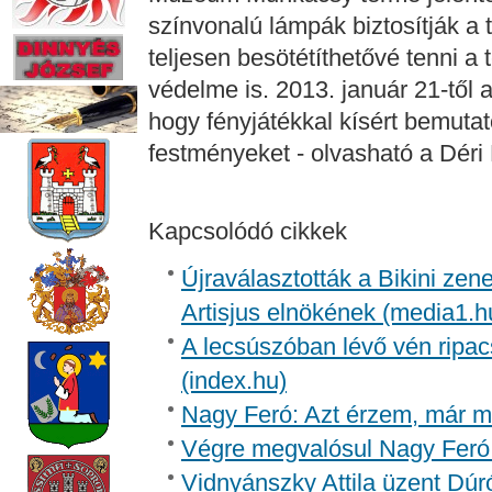
színvonalú lámpák biztosítják a t
teljesen besötétíthetővé tenni a 
védelme is. 2013. január 21-től 
hogy fényjátékkal kísért bemut
festményeket - olvasható a Dé
Kapcsolódó cikkek
Újraválasztották a Bikini zen
Artisjus elnökének (media1.h
A lecsúszóban lévő vén ripac
(index.hu)
Nagy Feró: Azt érzem, már m
Végre megvalósul Nagy Feró 
Vidnyánszky Attila üzent Dúr