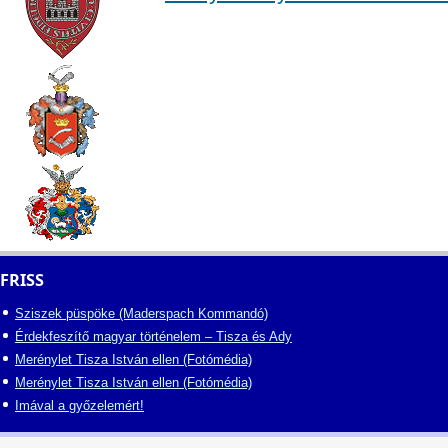
FRISS
Sziszek püspöke (Maderspach Kommandó)
Érdekfeszítő magyar történelem – Tisza és Ady
Merénylet Tisza István ellen (Fotómédia)
Merénylet Tisza István ellen (Fotómédia)
Imával a győzelemért!