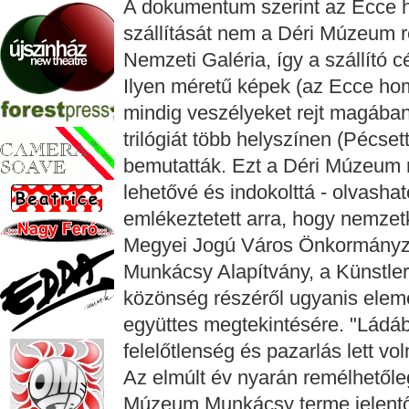
A dokumentum szerint az Ecce 
szállítását nem a Déri Múzeum 
Nemzeti Galéria, így a szállító 
Ilyen méretű képek (az Ecce ho
mindig veszélyeket rejt magában
trilógiát több helyszínen (Pécse
bemutatták. Ezt a Déri Múzeum re
lehetővé és indokolttá - olvash
emlékeztetett arra, hogy nemzet
Megyei Jogú Város Önkormányza
Munkácsy Alapítvány, a Künstle
közönség részéről ugyanis eleme
együttes megtekintésére. "Ládáb
felelőtlenség és pazarlás lett vol
Az elmúlt év nyarán remélhetőleg 
Múzeum Munkácsy terme jelentős