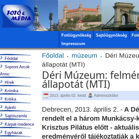
Fotóügynökség
Sajtóügynökség
Fot
Impresszum
Főoldal
múzeum
Déri Múzeum
Főoldal
állapotát (MTI)
Soproni Arcok
Déri Múzeum: felmér
Anno
állapotát (MTI)
Hírek
Krónika
2013. április 02. kedd
Adminisztrátor
Kritika
Ajánló
Debrecen, 2013. április 2. -
A Dé
Sajtószemle
rendelt el a három Munkácsy-k
Kárpát-medence
Krisztus Pilátus előtt - aktuá
Egyházak
eredményéről tájékoztatják a