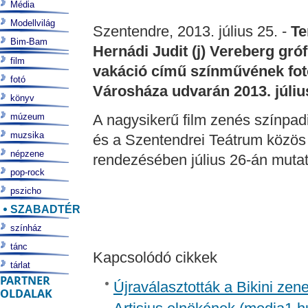
Média
Modellvilág
Szentendre, 2013. július 25. -
Te
Bim-Bam
Hernádi Judit (j) Vereberg gr
film
vakáció című színművének fot
fotó
Városháza udvarán 2013. júliu
könyv
múzeum
A nagysikerű film zenés színpadi
muzsika
és a Szentendrei Teátrum közös
népzene
rendezésében július 26-án mutat
pop-rock
pszicho
SZABADTÉR
színház
tánc
Kapcsolódó cikkek
tárlat
PARTNER
Újraválasztották a Bikini zen
OLDALAK