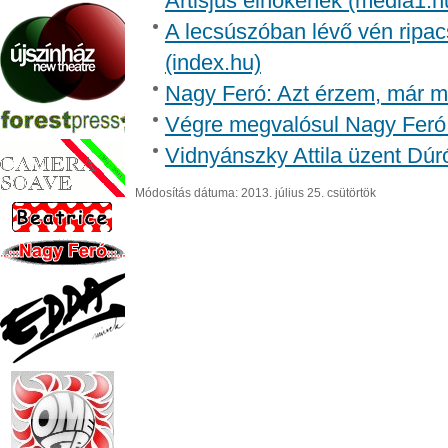
Artisjus elnökének (media1.h
A lecsúszóban lévő vén ripac
(index.hu)
Nagy Feró: Azt érzem, már m
Végre megvalósul Nagy Feró 
Vidnyánszky Attila üzent Dúr
Módosítás dátuma: 2013. július 25. csütörtök