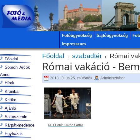
Fotóügynökség
Sajtóügynökség
Fot
Impresszum
Főoldal
szabadtér
Római vak
Főoldal
Római vakáció - Bem
Soproni Arcok
Anno
2013. július 25. csütörtök
Adminisztrátor
Hírek
Krónika
Kritika
Ajánló
Sajtószemle
Kárpát-medence
MTI Fotó: Kovács Attila
Egyházak