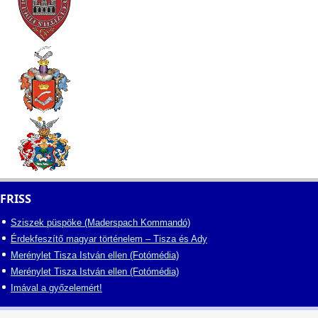
FRISS
Sziszek püspöke (Maderspach Kommandó)
Érdekfeszítő magyar történelem – Tisza és Ady
Merénylet Tisza István ellen (Fotómédia)
Merénylet Tisza István ellen (Fotómédia)
Imával a győzelemért!