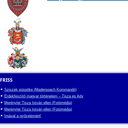
FRISS
Sziszek püspöke (Maderspach Kommandó)
Érdekfeszítő magyar történelem – Tisza és Ady
Merénylet Tisza István ellen (Fotómédia)
Merénylet Tisza István ellen (Fotómédia)
Imával a győzelemért!