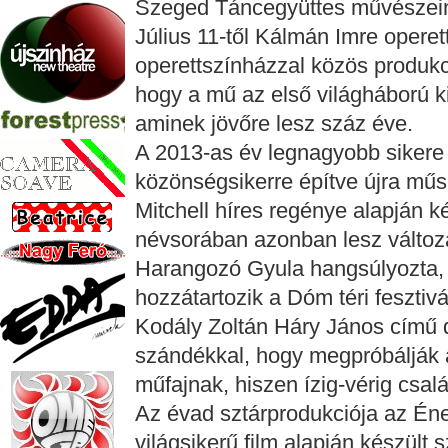
Szeged Táncegyüttes művészei
Július 11-től Kálmán Imre operet
operettszínházzal közös produk
hogy a mű az első világháború k
aminek jövőre lesz száz éve.
A 2013-as év legnagyobb sikere a
közönségsikerre építve újra műs
Mitchell híres regénye alapján k
névsorában azonban lesz változ
Harangozó Gyula hangsúlyozta,
hozzátartozik a Dóm téri fesztiv
Kodály Zoltán Háry János című da
szándékkal, hogy megpróbálják 
műfajnak, hiszen ízig-vérig csal
Az évad sztárprodukciója az Én
világsikerű film alapján készül