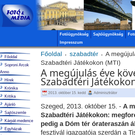
Fotóügynökség
Sajtóügynökség
Fot
Impresszum
Főoldal
szabadtér
A megújul
Főoldal
Szabadtéri Játékokon (MTI)
Soproni Arcok
A megújulás éve köve
Anno
Szabadtéri Játékokon
Hírek
Krónika
2013. október 15. kedd
Adminisztrátor
Kritika
Ajánló
Szeged, 2013. október 15. -
A m
Sajtószemle
Szabadtéri Játékokon: megfordu
Kárpát-medence
pedig a Dóm tér órateraszán áll
Egyházak
fesztivál igazgatója szerdán a Ti