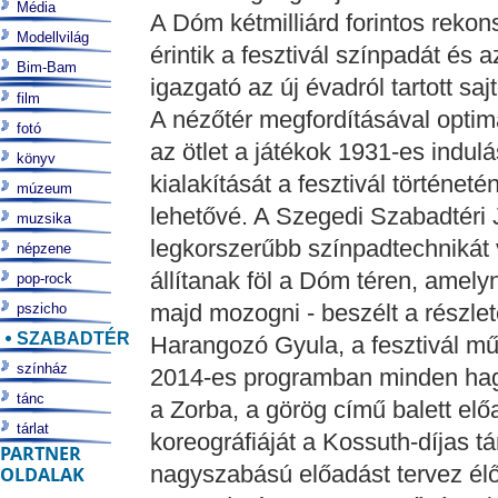
Média
A Dóm kétmilliárd forintos rekons
Modellvilág
érintik a fesztivál színpadát és 
Bim-Bam
igazgató az új évadról tartott saj
film
A nézőtér megfordításával optimál
fotó
az ötlet a játékok 1931-es indulá
könyv
kialakítását a fesztivál történe
múzeum
lehetővé. A Szegedi Szabadtéri 
muzsika
legkorszerűbb színpadtechnikát 
népzene
állítanak föl a Dóm téren, amely
pop-rock
majd mozogni - beszélt a részle
pszicho
SZABADTÉR
Harangozó Gyula, a fesztivál mű
színház
2014-es programban minden hag
tánc
a Zorba, a görög című balett előa
tárlat
koreográfiáját a Kossuth-díjas t
PARTNER
nagyszabású előadást tervez élő
OLDALAK