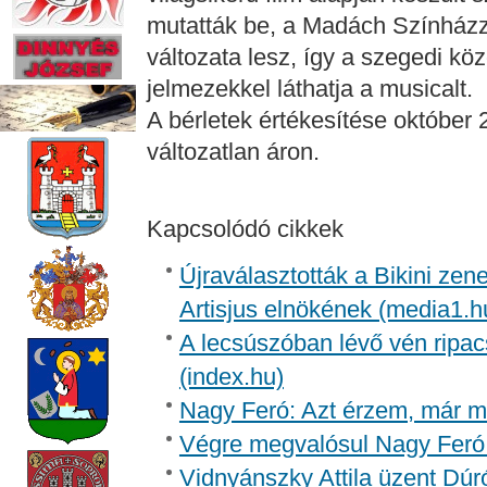
mutatták be, a Madách Színházz
változata lesz, így a szegedi kö
jelmezekkel láthatja a musicalt.
A bérletek értékesítése október 
változatlan áron.
Kapcsolódó cikkek
Újraválasztották a Bikini zen
Artisjus elnökének (media1.h
A lecsúszóban lévő vén ripac
(index.hu)
Nagy Feró: Azt érzem, már m
Végre megvalósul Nagy Feró 
Vidnyánszky Attila üzent Dúr