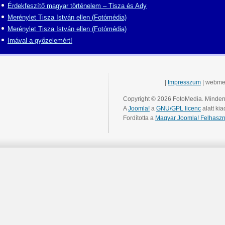
Érdekfeszítő magyar történelem – Tisza és Ady
Merénylet Tisza István ellen (Fotómédia)
Merénylet Tisza István ellen (Fotómédia)
Imával a győzelemért!
|
Impresszum
| webme
Copyright © 2026 FotoMedia. Minden 
A
Joomla!
a
GNU/GPL licenc
alatt kia
Fordította a
Magyar Joomla! Felhaszn