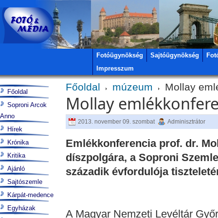
Fotóügynökség
Sajtóügynökség
Fot
Impresszum
Főoldal
múzeum
Mollay eml
Főoldal
Mollay emlékkonfer
Soproni Arcok
Anno
2013. november 09. szombat
Adminisztrátor
Hírek
Emlékkonferencia prof. dr. Mo
Krónika
díszpolgára, a Soproni Szemle
Kritika
Ajánló
századik évfordulója tiszteleté
Sajtószemle
Kárpát-medence
Egyházak
A Magyar Nemzeti Levéltár Győ