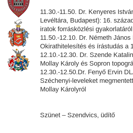
11.30.-11.50. Dr. Kenyeres Istv
Levéltára, Budapest): 16. száza
iratok forrásközlési gyakorlatáról
11.50.-12.10. Dr. Németh János
Okirathitelesítés és írástudás a
12.10.-12.30. Dr. Szende Katali
Mollay Károly és Sopron topográ
12.30.-12.50.Dr. Fenyő Ervin DL
Széchenyi-leveleket megmentet
Mollay Károlyról
Szünet – Szendvics, üdítő