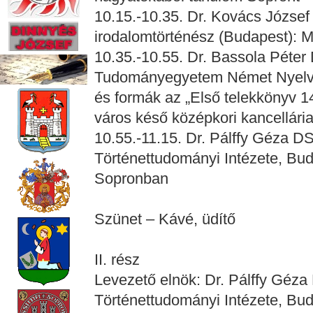
10.15.-10.35. Dr. Kovács József
irodalomtörténész (Budapest): M
10.35.-10.55. Dr. Bassola Péter
Tudományegyetem Német Nyelvés
és formák az „Első telekkönyv 
város késő középkori kancellári
10.55.-11.15. Dr. Pálffy Géza 
Történettudományi Intézete, Bud
Sopronban
Szünet – Kávé, üdítő
II. rész
Levezető elnök: Dr. Pálffy Géz
Történettudományi Intézete, Bu