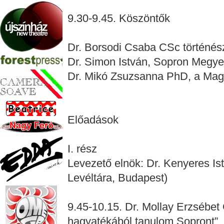
9.30-9.45. Köszöntők
Dr. Borsodi Csaba CSc történész
Dr. Simon István, Sopron Megye
Dr. Mikó Zsuzsanna PhD, a Magy
Előadások
I. rész
Levezető elnök: Dr. Kenyeres I
Levéltára, Budapest)
9.45-10.15. Dr. Mollay Erzsébe
hagyatékából tanulom Sopront”