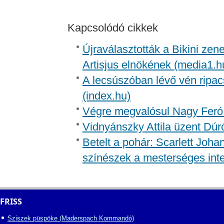
Kapcsolódó cikkek
Újraválasztották a Bikini zen
Artisjus elnökének (media1.h
A lecsúszóban lévő vén ripac
(index.hu)
Végre megvalósul Nagy Feró 
Vidnyánszky Attila üzent Dúr
Betelt a pohár: Scarlett Joh
színészek a mesterséges inte
FRISS
Sziszek püspöke (Maderspach Kommandó)