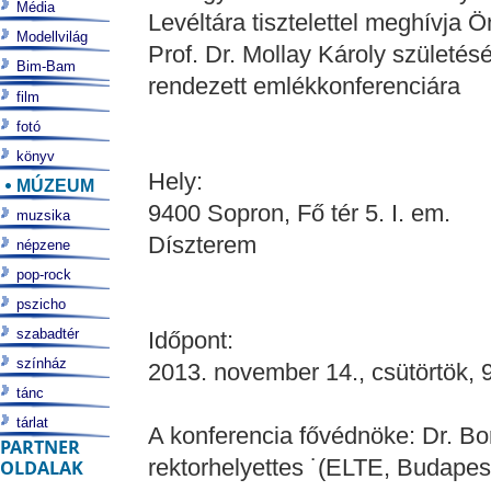
Média
Levéltára tisztelettel meghívja Ö
Modellvilág
Prof. Dr. Mollay Károly születésé
Bim-Bam
rendezett emlékkonferenciára
film
fotó
könyv
Hely:
MÚZEUM
9400 Sopron, Fő tér 5. I. em.
muzsika
Díszterem
népzene
pop-rock
pszicho
szabadtér
Időpont:
színház
2013. november 14., csütörtök, 
tánc
tárlat
A konferencia fővédnöke: Dr. B
PARTNER
rektorhelyettes ˙(ELTE, Budapes
OLDALAK