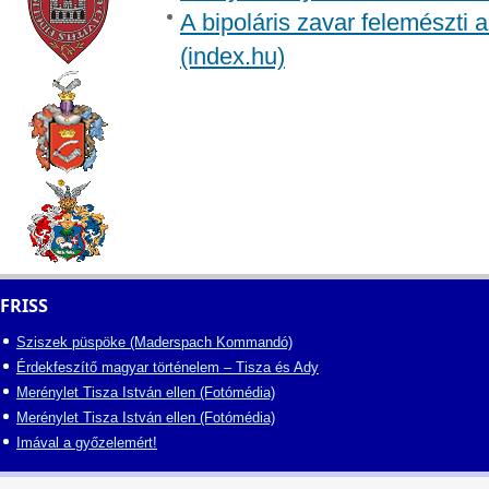
A bipoláris zavar felemészti a
(index.hu)
FRISS
Sziszek püspöke (Maderspach Kommandó)
Érdekfeszítő magyar történelem – Tisza és Ady
Merénylet Tisza István ellen (Fotómédia)
Merénylet Tisza István ellen (Fotómédia)
Imával a győzelemért!