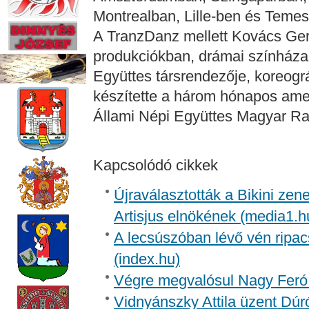
Montrealban, Lille-ben és Temes
A TranzDanz mellett Kovács Ger
produkciókban, drámai színházak
Együttes társrendezője, koreográ
készítette a három hónapos ame
Állami Népi Együttes Magyar Rap
Kapcsolódó cikkek
Újraválasztották a Bikini zen
Artisjus elnökének (media1.h
A lecsúszóban lévő vén ripac
(index.hu)
Végre megvalósul Nagy Feró 
Vidnyánszky Attila üzent Dúr