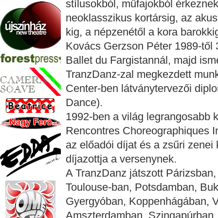
stílusokból, műfajokból érkeznek
neoklasszikus kortársig, az akus
kig, a népzenétől a kora barokki
Kovács Gerzson Péter 1989-től 
Ballet du Fargistannál, majd ism
TranzDanz-zal megkezdett munk
Center-ben látványtervezői diplo
Dance).
1992-ben a világ legrangosabb ko
Rencontres Choreographiques In
az előadói díjat és a zsűri zene
díjazottja a versenynek.
A TranzDanz játszott Párizsban,
Toulouse-ban, Potsdamban, Buka
Gyergyóban, Koppenhágában, V
Amszterdamban, Szingapúrban, 