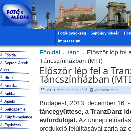
Fotóügynökség
Sajtóügynökség
Fot
Impresszum
Főoldal
tánc
Először lép fel
Főoldal
Táncszínházban (MTI)
Soproni Arcok
Először lép fel a Tr
Anno
Táncszínházban (MTI
Hírek
Krónika
2013. december 16. hétfő
Adminisztrátor
Kritika
Ajánló
Budapest, 2013. december 16. 
Sajtószemle
táncegyüttese, a TranzDanz id
Kárpát-medence
évfordulóját.
Az ünnepi előadáso
Egyházak
produkció felújításával zárja az