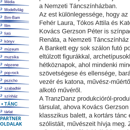
Média
a Nemzeti Táncszínházban.
Modellvilág
Az est különlegessége, hogy az 
Bim-Bam
Fehér Laura, Tókos Attila és Ka
film
Kovács Gerzson Péter is színpad
fotó
Renáta, a Nemzeti Táncszínház
könyv
A Bankett egy sok szálon futó 
múzeum
eltúlzott figurákkal, archetípuso
muzsika
hétköznapok, ahol mindenki mind
népzene
szövetségese és ellensége, barát
pop-rock
vezér és katona, művész-műértő,
pszicho
szabadtér
alkotó művéről.
színház
A TranzDanz produkcióról-produ
TÁNC
társulat, ahova Kovács Gerzson 
tárlat
klasszikus balett, a kortárs tán
PARTNER
szólistáit, művészeit hívja meg.
OLDALAK