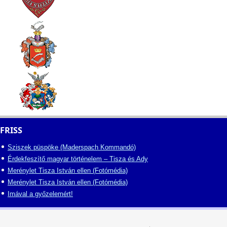
FRISS
Sziszek püspöke (Maderspach Kommandó)
Érdekfeszítő magyar történelem – Tisza és Ady
Merénylet Tisza István ellen (Fotómédia)
Merénylet Tisza István ellen (Fotómédia)
Imával a győzelemért!