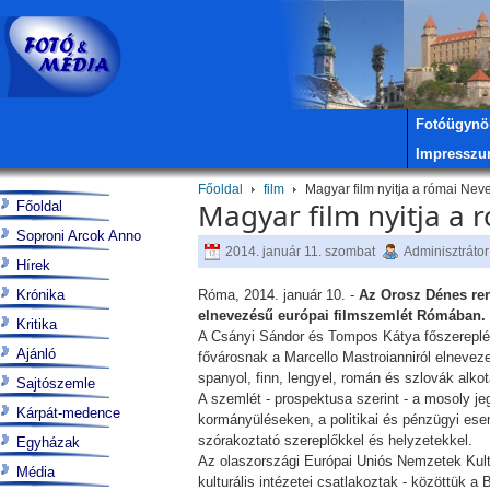
Fotóügynö
Impressz
Főoldal
film
Magyar film nyitja a római Nev
Magyar film nyitja a 
Főoldal
Soproni Arcok Anno
2014. január 11. szombat
Adminisztrátor
Hírek
Krónika
Róma, 2014. január 10. -
Az Orosz Dénes ren
elnevezésű európai filmszemlét Rómában.
Kritika
A Csányi Sándor és Tompos Kátya főszereplésév
Ajánló
fővárosnak a Marcello Mastroianniról elneve
spanyol, finn, lengyel, román és szlovák al
Sajtószemle
A szemlét - prospektusa szerint - a mosoly je
Kárpát-medence
kormányüléseken, a politikai és pénzügyi es
szórakoztató szereplőkkel és helyzetekkel.
Egyházak
Az olaszországi Európai Uniós Nemzetek Kult
Média
kulturális intézetei csatlakoztak - közöttük 