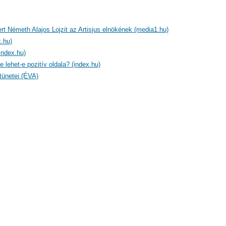
ert Németh Alajos Lojzit az Artisjus elnökének (media1.hu)
.hu)
index.hu)
e lehet-e pozitív oldala? (index.hu)
tünetei (ÉVA)