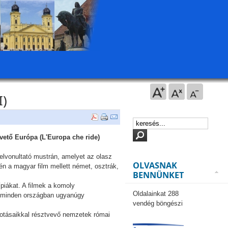
I)
vető Európa (L'Europa che ride)
felvonultató mustrán, amelyet az olasz
OLVASNAK
n a magyar film mellett német, osztrák,
BENNÜNKET
ípiákat. A filmek a komoly
Oldalainkat 288
 a minden országban ugyanúgy
vendég böngészi
kotásaikkal résztvevő nemzetek római