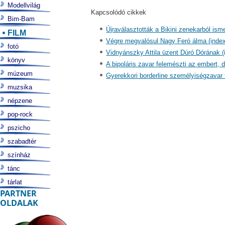
Modellvilág
Kapcsolódó cikkek
Bim-Bam
Újraválasztották a Bikini zenekarból ism
FILM
Végre megvalósul Nagy Feró álma (index
fotó
Vidnyánszky Attila üzent Dúró Dórának (
könyv
A bipoláris zavar felemészti az embert, d
múzeum
Gyerekkori borderline személyiségzavar 
muzsika
népzene
pop-rock
pszicho
szabadtér
színház
tánc
tárlat
PARTNER
OLDALAK