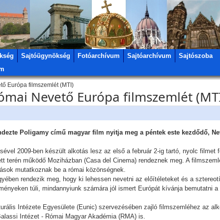
kség
Sajtóügynökség
Fotóarchívum
Sajtóarchívum
Sajtószoba
um
ető Európa filmszemlét (MTI)
római Nevető Európa filmszemlét (MT
dezte Poligamy című magyar film nyitja meg a péntek este kezdődő, Ne
el 2009-ben készült alkotás lesz az első a február 2-ig tartó, nyolc filmet 
zett terén működő Moziházban (Casa del Cinema) rendeznek meg. A filmszemlé
kotások mutatkoznak be a római közönségnek.
gyében rendezik meg, hogy ki lehessen nevetni az előítéleteket és a sztereot
eményeken túli, mindannyiunk számára jól ismert Európát kívánja bemutatni
urális Intézete Egyesülete (Eunic) szervezésében zajló filmszemléhez az al
a Balassi Intézet - Római Magyar Akadémia (RMA) is.