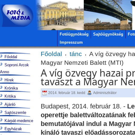
Fotóügynökség
Sajtóügynökség
Fot
Impresszum
Főoldal
tánc
A víg özvegy haz
Főoldal
Magyar Nemzeti Balett (MTI)
Soproni Arcok
A víg özvegy hazai pr
Anno
tavaszt a Magyar Nem
Hírek
Krónika
2014. február 18. kedd
Adminisztrátor
Kritika
Ajánló
Budapest, 2014. február 18. -
Le
Sajtószemle
operettje balettváltozatának f
Kárpát-medence
bemutatójával indul a Magyar 
Egyházak
kínáló tavaszi előadássorozata