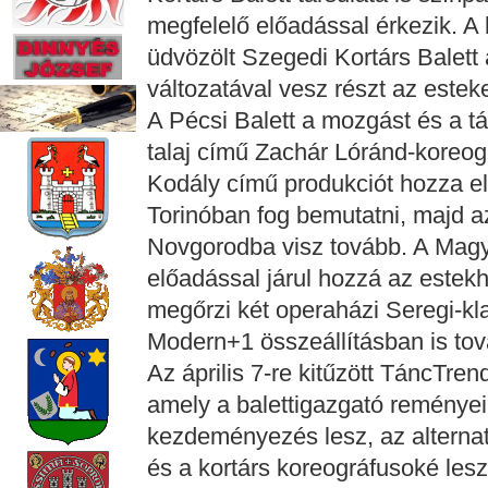
megfelelő előadással érkezik. 
üdvözölt Szegedi Kortárs Balett 
változatával vesz részt az estek
A Pécsi Balett a mozgást és a 
talaj című Zachár Lóránd-koreogr
Kodály című produkciót hozza e
Torinóban fog bemutatni, majd a
Novgorodba visz tovább. A Magya
előadással járul hozzá az estekh
megőrzi két operaházi Seregi-kl
Modern+1 összeállításban is tová
Az április 7-re kitűzött TáncTren
amely a balettigazgató reménye
kezdeményezés lesz, az alternat
és a kortárs koreográfusoké lesz