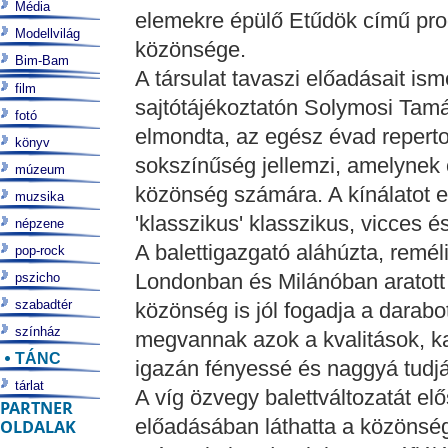
Média
elemekre épülő Etűdök című prod
Modellvilág
közönsége.
Bim-Bam
A társulat tavaszi előadásait is
film
sajtótájékoztatón Solymosi Tamá
fotó
elmondta, az egész évad repertoá
könyv
sokszínűség jellemzi, amelynek
múzeum
közönség számára. A kínálatot 
muzsika
'klasszikus' klasszikus, vicces é
népzene
A balettigazgató aláhúzta, remé
pop-rock
Londonban és Milánóban aratott
pszicho
szabadtér
közönség is jól fogadja a darabo
színház
megvannak azok a kvalitások, ka
TÁNC
igazán fényessé és naggyá tudjá
tárlat
A víg özvegy balettváltozatát el
PARTNER
előadásában láthatta a közönsé
OLDALAK