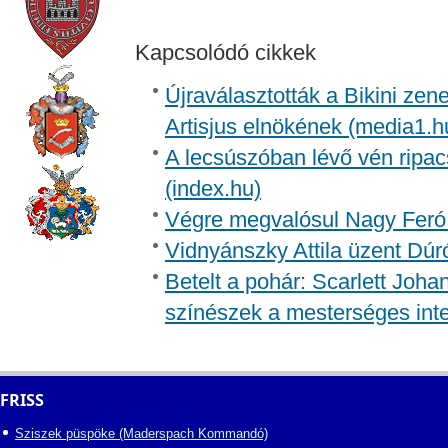
Kapcsolódó cikkek
Újraválasztották a Bikini zen
Artisjus elnökének (media1.h
A lecsúszóban lévő vén ripac
(index.hu)
Végre megvalósul Nagy Feró 
Vidnyánszky Attila üzent Dúr
Betelt a pohár: Scarlett Joh
színészek a mesterséges inte
FRISS
Sziszek püspöke (Maderspach Kommandó)