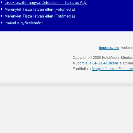
Érdekfeszítő magyar történelem – Tisza és Ady
Merénylet Tisza István ellen (Fotómédia)
Merénylet Tisza István ellen (Fotómédia)
Imával a győzelemért!
|
Impresszum
| webme
Copyright © 2026 FotoMedia. Minden 
A
Joomla!
a
GNU/GPL licenc
alatt kia
Fordította a
Magyar Joomla! Felhaszn