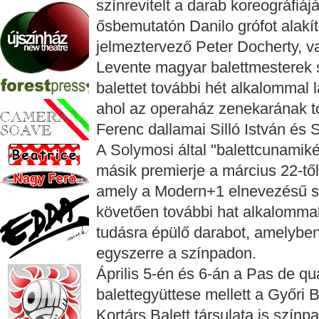
színrevitelt a darab koreográfi
ősbemutatón Danilo grófot alakí
jelmeztervező Peter Docherty, v
Levente magyar balettmesterek se
balettet további hét alkalommal 
ahol az operaház zenekarának t
Ferenc dallamai Silló István és
A Solymosi által "balettcunamiké
másik premierje a március 22-től
amely a Modern+1 elnevezésű so
követően további hat alkalommal 
tudásra épülő darabot, amelyben
egyszerre a színpadon.
Április 5-én és 6-án a Pas de q
balettegyüttese mellett a Győri B
Kortárs Balett társulata is színp