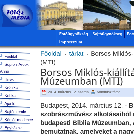
Fotóügynökség
Sajtóügynökség
Fot
Impresszum
Főoldal
tárlat
Borsos Miklós-k
Főoldal
(MTI)
Soproni Arcok
Borsos Miklós-kiállítá
Anno
Múzeumban (MTI)
Hírek
Krónika
2014. március 12. szerda
Adminisztrátor
Kritika
Ajánló
Budapest, 2014. március 12. -
B
Sajtószemle
szobrászművész alkotásaiból ny
Kárpát-medence
budapesti Biblia Múzeumban, a
Egyházak
bemutatnak, amelyeket a nagy