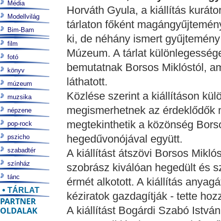
Média
Horváth Gyula, a kiállítás kurát
Modellvilág
tárlaton főként magángyűjtemény
Bim-Bam
ki, de néhány ismert gyűjtemény 
film
Múzeum. A tárlat különlegessége
fotó
bemutatnak Borsos Miklóstól, 
könyv
láthatott.
múzeum
Közlése szerint a kiállításon kü
muzsika
megismerhetnek az érdeklődők m
népzene
megtekinthetik a közönség Borso
pop-rock
hegedűvonójával együtt.
pszicho
szabadtér
A kiállítást átszövi Borsos Mikl
színház
szobrász kiválóan hegedült és s
tánc
érmét alkotott. A kiállítás anyagá
TÁRLAT
kéziratok gazdagítják - tette ho
PARTNER
A kiállítást Bogárdi Szabó Istvá
OLDALAK