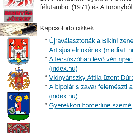
félutamból (1971) és A toronyból
Kapcsolódó cikkek
Újraválasztották a Bikini zen
Artisjus elnökének (media1.h
A lecsúszóban lévő vén ripac
(index.hu)
Vidnyánszky Attila üzent Dúr
A bipoláris zavar felemészti a
(index.hu)
Gyerekkori borderline személ