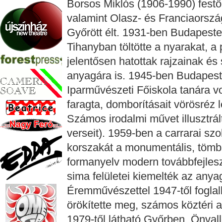
Borsos Miklós (1906-1990) festő
valamint Olasz- és Franciaorszá
Győrött élt. 1931-ben Budapesten
Tihanyban töltötte a nyarakat, a
jelentősen hatottak rajzainak és
anyagára is. 1945-ben Budapestr
Iparművészeti Főiskola tanára v
faragta, domborításait vörösréz 
Számos irodalmi művet illusztrált
verseit). 1959-ben a carrarai szo
korszakát a monumentális, tömb
formanyelv modern továbbfejlesz
sima felületei kiemelték az anya
Éremművészettel 1947-től foglal
örökítette meg, számos köztéri alk
1979-től látható Győrben, Önva