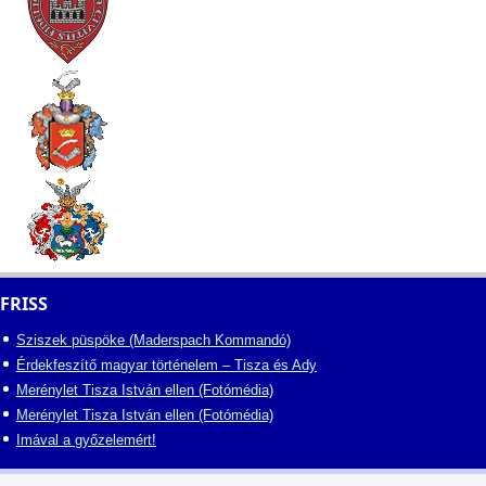
FRISS
Sziszek püspöke (Maderspach Kommandó)
Érdekfeszítő magyar történelem – Tisza és Ady
Merénylet Tisza István ellen (Fotómédia)
Merénylet Tisza István ellen (Fotómédia)
Imával a győzelemért!