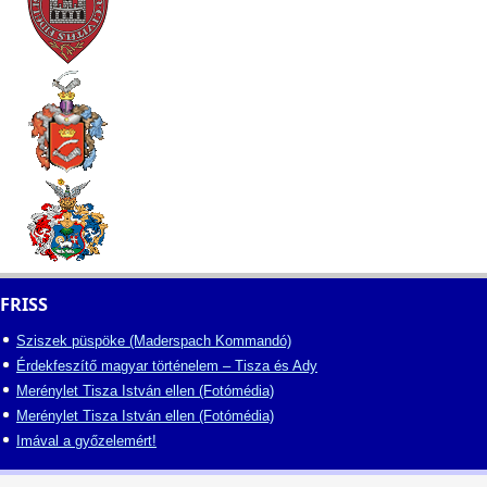
FRISS
Sziszek püspöke (Maderspach Kommandó)
Érdekfeszítő magyar történelem – Tisza és Ady
Merénylet Tisza István ellen (Fotómédia)
Merénylet Tisza István ellen (Fotómédia)
Imával a győzelemért!