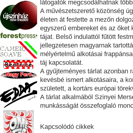
látogatók megcsodálhatnak több
A művészetszerető közönség úgy 
életen át festette a mezőn dol
egyszerű embereket és az őket k
tájat. Belső indulattól fűtött fes
jellegzetesen magyarnak tartott
mélyértelmű alkotásai frappánsan
táj kapcsolatát.
A gyűjteményes tárlat azonban r
kevésbé ismert alkotásaira, a ko
született, a kortárs európai töre
A tárlat alkalmából Szinyei Me
munkásságát összefoglaló monog
Kapcsolódó cikkek