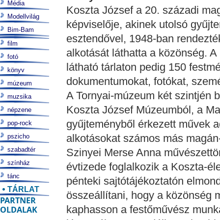
Média
Koszta József a 20. századi ma
Modellvilág
képviselője, akinek utolsó gyűjte
Bim-Bam
esztendővel, 1948-ban rendezté
film
alkotását láthatta a közönség. 
fotó
látható tárlaton pedig 150 festmén
könyv
dokumentumokat, fotókat, szemé
múzeum
A Tornyai-múzeum két szintjén be
muzsika
Koszta József Múzeumból, a Mag
népzene
gyűjteményből érkezett művek adj
pop-rock
alkotásokat számos más magán-
pszicho
szabadtér
Szinyei Merse Anna művészettört
színház
évtizede foglalkozik a Koszta-él
tánc
pénteki sajtótájékoztatón elmondt
TÁRLAT
összeállítani, hogy a közönség 
PARTNER
kaphasson a festőművész munká
OLDALAK