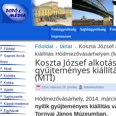
Fotóügynökség
Sajtóügynökség
Fot
Impresszum
Főoldal
tárlat
Koszta József a
Főoldal
kiállítás Hódmezővásárhelyen (
Soproni Arcok
Koszta József alkotás
Anno
gyűjteményes kiállí
Hírek
(MTI)
Krónika
Kritika
2014. március 28. péntek
Adminisztrátor
Ajánló
Sajtószemle
Hódmezővásárhely, 2014. márci
Kárpát-medence
nyílik gyűjteményes kiállítás
Egyházak
Tornyai János Múzeumban.