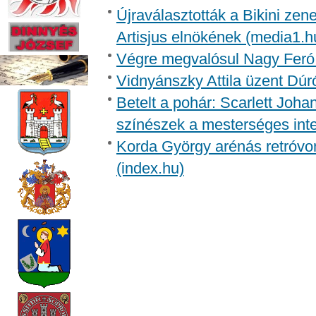
Újraválasztották a Bikini zen
Artisjus elnökének (media1.h
Végre megvalósul Nagy Feró 
Vidnyánszky Attila üzent Dúr
Betelt a pohár: Scarlett Joh
színészek a mesterséges inte
Korda György arénás retróvon
(index.hu)